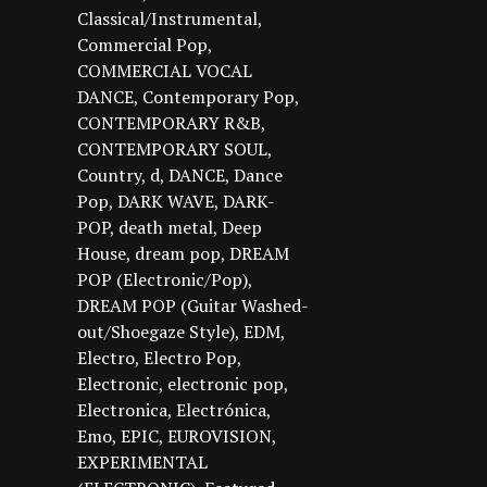
Classical/Instrumental
Commercial Pop
COMMERCIAL VOCAL
DANCE
Contemporary Pop
CONTEMPORARY R&B
CONTEMPORARY SOUL
Country
d
DANCE
Dance
Pop
DARK WAVE
DARK-
POP
death metal
Deep
House
dream pop
DREAM
POP (Electronic/Pop)
DREAM POP (Guitar Washed-
out/Shoegaze Style)
EDM
Electro
Electro Pop
Electronic
electronic pop
Electronica
Electrónica
Emo
EPIC
EUROVISION
EXPERIMENTAL