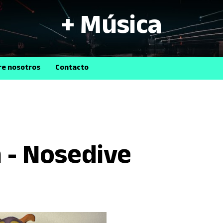
+ Música
B
re nosotros
Contacto
n - Nosedive