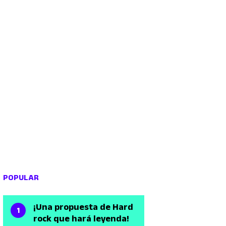
POPULAR
¡Una propuesta de Hard
rock que hará leyenda!