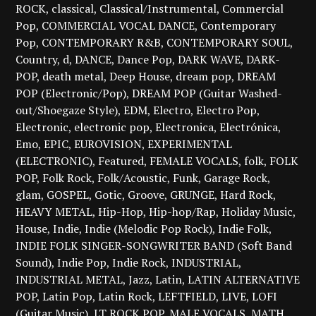
ROCK
classical
Classical/Instrumental
Commercial
Pop
COMMERCIAL VOCAL DANCE
Contemporary
Pop
CONTEMPORARY R&B
CONTEMPORARY SOUL
Country
d
DANCE
Dance Pop
DARK WAVE
DARK-
POP
death metal
Deep House
dream pop
DREAM
POP (Electronic/Pop)
DREAM POP (Guitar Washed-
out/Shoegaze Style)
EDM
Electro
Electro Pop
Electronic
electronic pop
Electronica
Electrónica
Emo
EPIC
EUROVISION
EXPERIMENTAL
(ELECTRONIC)
Featured
FEMALE VOCALS
folk
FOLK
POP
Folk Rock
Folk/Acoustic
Funk
Garage Rock
glam
GOSPEL
Gotic
Groove
GRUNGE
Hard Rock
HEAVY METAL
Hip-Hop
Hip-hop/Rap
Holiday Music
House
Indie
Indie (Melodic Pop Rock)
Indie Folk
INDIE FOLK SINGER-SONGWRITER BAND (Soft Band
Sound)
Indie Pop
Indie Rock
INDUSTRIAL
INDUSTRIAL METAL
Jazz
Latin
LATIN ALTERNATIVE
POP
Latin Pop
Latin Rock
LEFTFIELD
LIVE
LOFI
(Guitar Music)
LT ROCK POP
MALE VOCALS
MATH