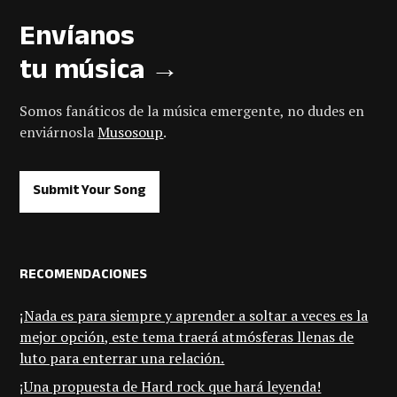
Envíanos
tu música →
Somos fanáticos de la música emergente, no dudes en
enviárnosla
Musosoup
.
Submit Your Song
RECOMENDACIONES
¡Nada es para siempre y aprender a soltar a veces es la
mejor opción, este tema traerá atmósferas llenas de
luto para enterrar una relación.
¡Una propuesta de Hard rock que hará leyenda!