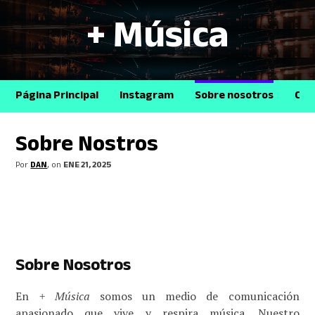
+ Música
Página Principal
Instagram
Sobre nosotros
Con
Sobre Nostros
Por
DAN
, on
ENE 21, 2025
Sobre Nosotros
En
+ Música
somos un medio de comunicación
apasionado que vive y respira música. Nuestro