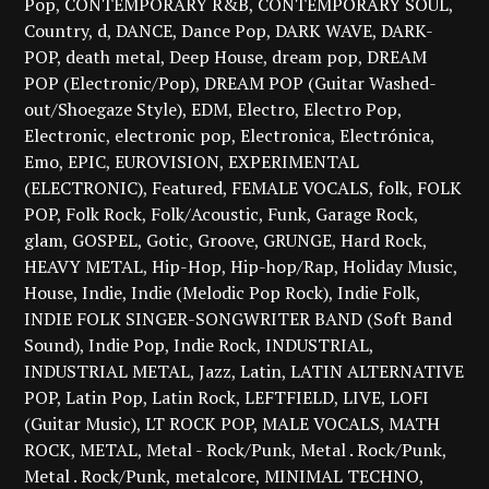
Pop
CONTEMPORARY R&B
CONTEMPORARY SOUL
Country
d
DANCE
Dance Pop
DARK WAVE
DARK-
POP
death metal
Deep House
dream pop
DREAM
POP (Electronic/Pop)
DREAM POP (Guitar Washed-
out/Shoegaze Style)
EDM
Electro
Electro Pop
Electronic
electronic pop
Electronica
Electrónica
Emo
EPIC
EUROVISION
EXPERIMENTAL
(ELECTRONIC)
Featured
FEMALE VOCALS
folk
FOLK
POP
Folk Rock
Folk/Acoustic
Funk
Garage Rock
glam
GOSPEL
Gotic
Groove
GRUNGE
Hard Rock
HEAVY METAL
Hip-Hop
Hip-hop/Rap
Holiday Music
House
Indie
Indie (Melodic Pop Rock)
Indie Folk
INDIE FOLK SINGER-SONGWRITER BAND (Soft Band
Sound)
Indie Pop
Indie Rock
INDUSTRIAL
INDUSTRIAL METAL
Jazz
Latin
LATIN ALTERNATIVE
POP
Latin Pop
Latin Rock
LEFTFIELD
LIVE
LOFI
(Guitar Music)
LT ROCK POP
MALE VOCALS
MATH
ROCK
METAL
Metal - Rock/Punk
Metal . Rock/Punk
Metal . Rock/Punk
metalcore
MINIMAL TECHNO