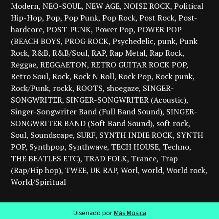
Modern
NEO-SOUL
NEW AGE
NOISE ROCK
Political
Hip-Hop
Pop
Pop Punk
Pop Rock
Post Rock
Post-
hardcore
POST-PUNK
Power Pop
POWER POP
(BEACH BOYS
PROG ROCK
Psychedelic
punk
Punk
Rock
R&B
R&B/Soul
RAP
Rap Metal
Rap Rock
Reggae
REGGAETON
RETRO GUITAR ROCK POP
Retro Soul
Rock
Rock N Roll
Rock Pop
Rock punk
Rock/Punk
rockk
ROOTS
shoegaze
SINGER-
SONGWRITER
SINGER-SONGWRITER (Acoustic)
Singer-Songwriter Band (Full Band Sound)
SINGER-
SONGWRITER BAND (Soft Band Sound)
soft rock
Soul
Soundscape
SURF
SYNTH INDIE ROCK
SYNTH
POP
Synthpop
Synthwave
TECH HOUSE
Techno
THE BEATLES ETC)
TRAD FOLK
Trance
Trap
(Rap/Hip hop)
TWEE
UK RAP
Worl
world
World rock
World/Spiritual
Diseñado por
Más Música