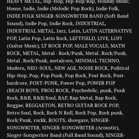
HEAVY METAL
Hip-Hop
Hip-hop/Rap
Holiday Music
House
Indie
Indie (Melodic Pop Rock)
Indie Folk
INDIE FOLK SINGER-SONGWRITER BAND (Soft Band
Sound)
Indie Pop
Indie Rock
INDUSTRIAL
INDUSTRIAL METAL
Jazz
Latin
LATIN ALTERNATIVE
POP
Latin Pop
Latin Rock
LEFTFIELD
LIVE
LOFI
(Guitar Music)
LT ROCK POP
MALE VOCALS
MATH
ROCK
METAL
Metal - Rock/Punk
Metal . Rock/Punk
Metal . Rock/Punk
metalcore
MINIMAL TECHNO
Modern
NEO-SOUL
NEW AGE
NOISE ROCK
Political
Hip-Hop
Pop
Pop Punk
Pop Rock
Post Rock
Post-
hardcore
POST-PUNK
Power Pop
POWER POP
(BEACH BOYS
PROG ROCK
Psychedelic
punk
Punk
Rock
R&B
R&B/Soul
RAP
Rap Metal
Rap Rock
Reggae
REGGAETON
RETRO GUITAR ROCK POP
Retro Soul
Rock
Rock N Roll
Rock Pop
Rock punk
Rock/Punk
rockk
ROOTS
shoegaze
SINGER-
SONGWRITER
SINGER-SONGWRITER (Acoustic)
Singer-Songwriter Band (Full Band Sound)
SINGER-