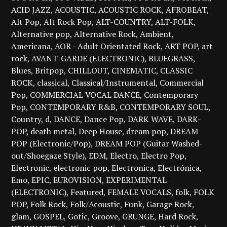
ACID JAZZ
ACOUSTIC
ACOUSTIC ROCK
AFROBEAT
Alt Pop
Alt Rock Pop
ALT-COUNTRY
ALT-FOLK
Alternative pop
Alternative Rock
Ambient
Americana
AOR - Adult Orientated Rock
ART POP
art
rock
AVANT-GARDE (ELECTRONIC)
BLUEGRASS
Blues
Britpop
CHILLOUT
CINEMATIC
CLASSIC
ROCK
classical
Classical/Instrumental
Commercial
Pop
COMMERCIAL VOCAL DANCE
Contemporary
Pop
CONTEMPORARY R&B
CONTEMPORARY SOUL
Country
d
DANCE
Dance Pop
DARK WAVE
DARK-
POP
death metal
Deep House
dream pop
DREAM
POP (Electronic/Pop)
DREAM POP (Guitar Washed-
out/Shoegaze Style)
EDM
Electro
Electro Pop
Electronic
electronic pop
Electronica
Electrónica
Emo
EPIC
EUROVISION
EXPERIMENTAL
(ELECTRONIC)
Featured
FEMALE VOCALS
folk
FOLK
POP
Folk Rock
Folk/Acoustic
Funk
Garage Rock
glam
GOSPEL
Gotic
Groove
GRUNGE
Hard Rock