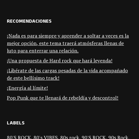
RECOMENDACIONES
¡Nada es para siempre y aprender a soltar a veces es la
mejor opción, este tema traerá atmósferas llenas de
luto para enterrar una relación.
¡Una propuesta de Hard rock que hará leyenda!
¡Libérate de las cargas pesadas de la vida acompañado
de este bellísimo track!
¡Energía al límite!
Pop Punk que te llenará de rebeldía y descontrol!
LABELS
80'S ROCK
80's VIBES
80s rock
90'S ROCK
90s Rock