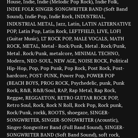
House
Indie
Indie (Melodic Pop Rock)
Indie Folk
INDIE FOLK SINGER-SONGWRITER BAND (Soft Band
Sound)
Indie Pop
Indie Rock
INDUSTRIAL
INDUSTRIAL METAL
Jazz
Latin
LATIN ALTERNATIVE
POP
Latin Pop
Latin Rock
LEFTFIELD
LIVE
LOFI
(Guitar Music)
LT ROCK POP
MALE VOCALS
MATH
ROCK
METAL
Metal - Rock/Punk
Metal . Rock/Punk
Metal . Rock/Punk
metalcore
MINIMAL TECHNO
Modern
NEO-SOUL
NEW AGE
NOISE ROCK
Political
Hip-Hop
Pop
Pop Punk
Pop Rock
Post Rock
Post-
hardcore
POST-PUNK
Power Pop
POWER POP
(BEACH BOYS
PROG ROCK
Psychedelic
punk
Punk
Rock
R&B
R&B/Soul
RAP
Rap Metal
Rap Rock
Reggae
REGGAETON
RETRO GUITAR ROCK POP
Retro Soul
Rock
Rock N Roll
Rock Pop
Rock punk
Rock/Punk
rockk
ROOTS
shoegaze
SINGER-
SONGWRITER
SINGER-SONGWRITER (Acoustic)
Singer-Songwriter Band (Full Band Sound)
SINGER-
SONGWRITER BAND (Soft Band Sound)
soft rock