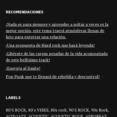
RECOMENDACIONES
¡Nada es para siempre y aprender a soltar a veces es la
mejor opción, este tema traerá atmósferas llenas de
luto para enterrar una relación.
¡Una propuesta de Hard rock que hará leyenda!
¡Libérate de las cargas pesadas de la vida acompañado
de este bellísimo track!
¡Energía al límite!
Pop Punk que te llenará de rebeldía y descontrol!
LABELS
80'S ROCK
80's VIBES
80s rock
90'S ROCK
90s Rock
ACID JAZZ
ACOUSTIC
ACOUSTIC ROCK
AFROBEAT