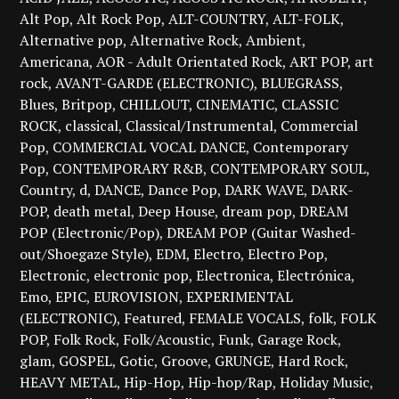
Alt Pop
Alt Rock Pop
ALT-COUNTRY
ALT-FOLK
Alternative pop
Alternative Rock
Ambient
Americana
AOR - Adult Orientated Rock
ART POP
art
rock
AVANT-GARDE (ELECTRONIC)
BLUEGRASS
Blues
Britpop
CHILLOUT
CINEMATIC
CLASSIC
ROCK
classical
Classical/Instrumental
Commercial
Pop
COMMERCIAL VOCAL DANCE
Contemporary
Pop
CONTEMPORARY R&B
CONTEMPORARY SOUL
Country
d
DANCE
Dance Pop
DARK WAVE
DARK-
POP
death metal
Deep House
dream pop
DREAM
POP (Electronic/Pop)
DREAM POP (Guitar Washed-
out/Shoegaze Style)
EDM
Electro
Electro Pop
Electronic
electronic pop
Electronica
Electrónica
Emo
EPIC
EUROVISION
EXPERIMENTAL
(ELECTRONIC)
Featured
FEMALE VOCALS
folk
FOLK
POP
Folk Rock
Folk/Acoustic
Funk
Garage Rock
glam
GOSPEL
Gotic
Groove
GRUNGE
Hard Rock
HEAVY METAL
Hip-Hop
Hip-hop/Rap
Holiday Music