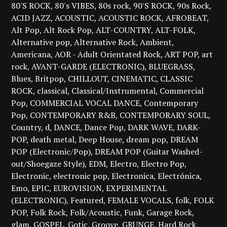
80'S ROCK
80's VIBES
80s rock
90'S ROCK
90s Rock
ACID JAZZ
ACOUSTIC
ACOUSTIC ROCK
AFROBEAT
Alt Pop
Alt Rock Pop
ALT-COUNTRY
ALT-FOLK
Alternative pop
Alternative Rock
Ambient
Americana
AOR - Adult Orientated Rock
ART POP
art
rock
AVANT-GARDE (ELECTRONIC)
BLUEGRASS
Blues
Britpop
CHILLOUT
CINEMATIC
CLASSIC
ROCK
classical
Classical/Instrumental
Commercial
Pop
COMMERCIAL VOCAL DANCE
Contemporary
Pop
CONTEMPORARY R&B
CONTEMPORARY SOUL
Country
d
DANCE
Dance Pop
DARK WAVE
DARK-
POP
death metal
Deep House
dream pop
DREAM
POP (Electronic/Pop)
DREAM POP (Guitar Washed-
out/Shoegaze Style)
EDM
Electro
Electro Pop
Electronic
electronic pop
Electronica
Electrónica
Emo
EPIC
EUROVISION
EXPERIMENTAL
(ELECTRONIC)
Featured
FEMALE VOCALS
folk
FOLK
POP
Folk Rock
Folk/Acoustic
Funk
Garage Rock
glam
GOSPEL
Gotic
Groove
GRUNGE
Hard Rock