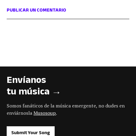
PUBLICAR UN COMENTARIO
Envíanos
tu música →
Somos fanáticos de la música emergente, no dudes en
enviárnosla
Musosoup
.
Submit Your Song