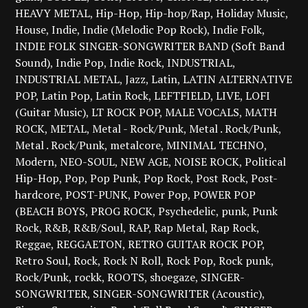
HEAVY METAL
Hip-Hop
Hip-hop/Rap
Holiday Music
House
Indie
Indie (Melodic Pop Rock)
Indie Folk
INDIE FOLK SINGER-SONGWRITER BAND (Soft Band
Sound)
Indie Pop
Indie Rock
INDUSTRIAL
INDUSTRIAL METAL
Jazz
Latin
LATIN ALTERNATIVE
POP
Latin Pop
Latin Rock
LEFTFIELD
LIVE
LOFI
(Guitar Music)
LT ROCK POP
MALE VOCALS
MATH
ROCK
METAL
Metal - Rock/Punk
Metal . Rock/Punk
Metal . Rock/Punk
metalcore
MINIMAL TECHNO
Modern
NEO-SOUL
NEW AGE
NOISE ROCK
Political
Hip-Hop
Pop
Pop Punk
Pop Rock
Post Rock
Post-
hardcore
POST-PUNK
Power Pop
POWER POP
(BEACH BOYS
PROG ROCK
Psychedelic
punk
Punk
Rock
R&B
R&B/Soul
RAP
Rap Metal
Rap Rock
Reggae
REGGAETON
RETRO GUITAR ROCK POP
Retro Soul
Rock
Rock N Roll
Rock Pop
Rock punk
Rock/Punk
rockk
ROOTS
shoegaze
SINGER-
SONGWRITER
SINGER-SONGWRITER (Acoustic)