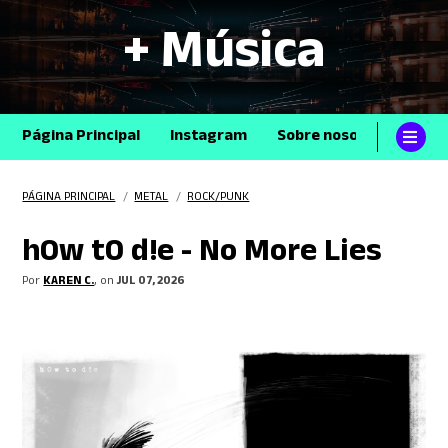
+ Música
Página Principal
Instagram
Sobre nosotros
Con
PÁGINA PRINCIPAL
/
METAL
/
ROCK/PUNK
h0w t0 d!e - No More Lies
Por
KAREN C.
, on
JUL 07, 2026