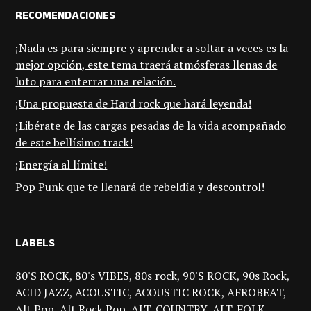
RECOMENDACIONES
¡Nada es para siempre y aprender a soltar a veces es la
mejor opción, este tema traerá atmósferas llenas de
luto para enterrar una relación.
¡Una propuesta de Hard rock que hará leyenda!
¡Libérate de las cargas pesadas de la vida acompañado
de este bellísimo track!
¡Energía al límite!
Pop Punk que te llenará de rebeldía y descontrol!
LABELS
80'S ROCK
80's VIBES
80s rock
90'S ROCK
90s Rock
ACID JAZZ
ACOUSTIC
ACOUSTIC ROCK
AFROBEAT
Alt Pop
Alt Rock Pop
ALT-COUNTRY
ALT-FOLK