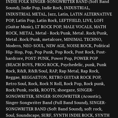
INDIE FOLK SINGER-SONGWRITER BAND (Soft Band
Sound)
Indie Pop
Indie Rock
INDUSTRIAL
INDUSTRIAL METAL
Jazz
Latin
LATIN ALTERNATIVE
POP
Latin Pop
Latin Rock
LEFTFIELD
LIVE
LOFI
(Guitar Music)
LT ROCK POP
MALE VOCALS
MATH
ROCK
METAL
Metal - Rock/Punk
Metal . Rock/Punk
Metal . Rock/Punk
metalcore
MINIMAL TECHNO
Modern
NEO-SOUL
NEW AGE
NOISE ROCK
Political
Hip-Hop
Pop
Pop Punk
Pop Rock
Post Rock
Post-
hardcore
POST-PUNK
Power Pop
POWER POP
(BEACH BOYS
PROG ROCK
Psychedelic
punk
Punk
Rock
R&B
R&B/Soul
RAP
Rap Metal
Rap Rock
Reggae
REGGAETON
RETRO GUITAR ROCK POP
Retro Soul
Rock
Rock N Roll
Rock Pop
Rock punk
Rock/Punk
rockk
ROOTS
shoegaze
SINGER-
SONGWRITER
SINGER-SONGWRITER (Acoustic)
Singer-Songwriter Band (Full Band Sound)
SINGER-
SONGWRITER BAND (Soft Band Sound)
soft rock
Soul
Soundscape
SURF
SYNTH INDIE ROCK
SYNTH