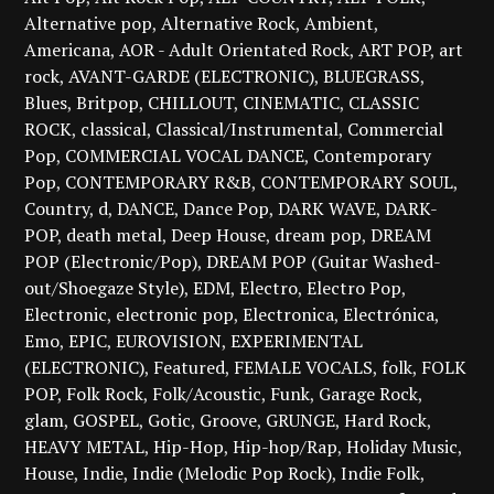
Alternative pop
Alternative Rock
Ambient
Americana
AOR - Adult Orientated Rock
ART POP
art
rock
AVANT-GARDE (ELECTRONIC)
BLUEGRASS
Blues
Britpop
CHILLOUT
CINEMATIC
CLASSIC
ROCK
classical
Classical/Instrumental
Commercial
Pop
COMMERCIAL VOCAL DANCE
Contemporary
Pop
CONTEMPORARY R&B
CONTEMPORARY SOUL
Country
d
DANCE
Dance Pop
DARK WAVE
DARK-
POP
death metal
Deep House
dream pop
DREAM
POP (Electronic/Pop)
DREAM POP (Guitar Washed-
out/Shoegaze Style)
EDM
Electro
Electro Pop
Electronic
electronic pop
Electronica
Electrónica
Emo
EPIC
EUROVISION
EXPERIMENTAL
(ELECTRONIC)
Featured
FEMALE VOCALS
folk
FOLK
POP
Folk Rock
Folk/Acoustic
Funk
Garage Rock
glam
GOSPEL
Gotic
Groove
GRUNGE
Hard Rock
HEAVY METAL
Hip-Hop
Hip-hop/Rap
Holiday Music
House
Indie
Indie (Melodic Pop Rock)
Indie Folk