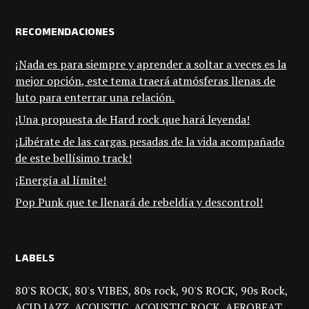
RECOMENDACIONES
¡Nada es para siempre y aprender a soltar a veces es la
mejor opción, este tema traerá atmósferas llenas de
luto para enterrar una relación.
¡Una propuesta de Hard rock que hará leyenda!
¡Libérate de las cargas pesadas de la vida acompañado
de este bellísimo track!
¡Energía al límite!
Pop Punk que te llenará de rebeldía y descontrol!
LABELS
80'S ROCK
80's VIBES
80s rock
90'S ROCK
90s Rock
ACID JAZZ
ACOUSTIC
ACOUSTIC ROCK
AFROBEAT