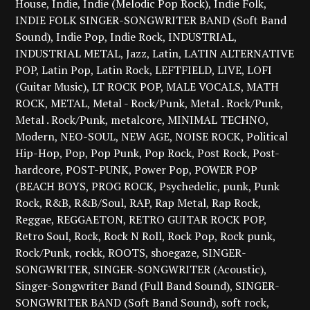
House
Indie
Indie (Melodic Pop Rock)
Indie Folk
INDIE FOLK SINGER-SONGWRITER BAND (Soft Band
Sound)
Indie Pop
Indie Rock
INDUSTRIAL
INDUSTRIAL METAL
Jazz
Latin
LATIN ALTERNATIVE
POP
Latin Pop
Latin Rock
LEFTFIELD
LIVE
LOFI
(Guitar Music)
LT ROCK POP
MALE VOCALS
MATH
ROCK
METAL
Metal - Rock/Punk
Metal . Rock/Punk
Metal . Rock/Punk
metalcore
MINIMAL TECHNO
Modern
NEO-SOUL
NEW AGE
NOISE ROCK
Political
Hip-Hop
Pop
Pop Punk
Pop Rock
Post Rock
Post-
hardcore
POST-PUNK
Power Pop
POWER POP
(BEACH BOYS
PROG ROCK
Psychedelic
punk
Punk
Rock
R&B
R&B/Soul
RAP
Rap Metal
Rap Rock
Reggae
REGGAETON
RETRO GUITAR ROCK POP
Retro Soul
Rock
Rock N Roll
Rock Pop
Rock punk
Rock/Punk
rockk
ROOTS
shoegaze
SINGER-
SONGWRITER
SINGER-SONGWRITER (Acoustic)
Singer-Songwriter Band (Full Band Sound)
SINGER-
SONGWRITER BAND (Soft Band Sound)
soft rock