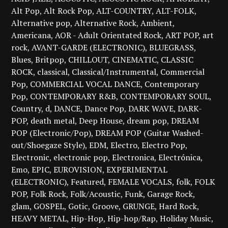
Alt Pop
Alt Rock Pop
ALT-COUNTRY
ALT-FOLK
Alternative pop
Alternative Rock
Ambient
Americana
AOR - Adult Orientated Rock
ART POP
art
rock
AVANT-GARDE (ELECTRONIC)
BLUEGRASS
Blues
Britpop
CHILLOUT
CINEMATIC
CLASSIC
ROCK
classical
Classical/Instrumental
Commercial
Pop
COMMERCIAL VOCAL DANCE
Contemporary
Pop
CONTEMPORARY R&B
CONTEMPORARY SOUL
Country
d
DANCE
Dance Pop
DARK WAVE
DARK-
POP
death metal
Deep House
dream pop
DREAM
POP (Electronic/Pop)
DREAM POP (Guitar Washed-
out/Shoegaze Style)
EDM
Electro
Electro Pop
Electronic
electronic pop
Electronica
Electrónica
Emo
EPIC
EUROVISION
EXPERIMENTAL
(ELECTRONIC)
Featured
FEMALE VOCALS
folk
FOLK
POP
Folk Rock
Folk/Acoustic
Funk
Garage Rock
glam
GOSPEL
Gotic
Groove
GRUNGE
Hard Rock
HEAVY METAL
Hip-Hop
Hip-hop/Rap
Holiday Music