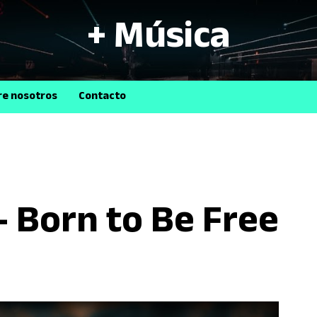
+ Música
B
re nosotros
Contacto
- Born to Be Free