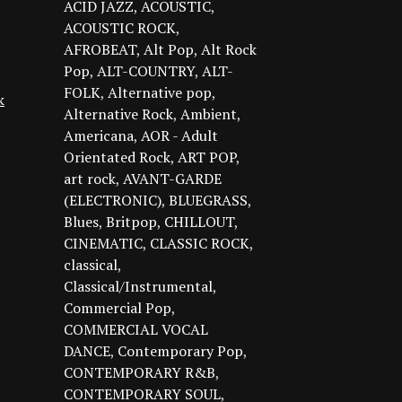
ACID JAZZ
ACOUSTIC
ACOUSTIC ROCK
AFROBEAT
Alt Pop
Alt Rock
Pop
ALT-COUNTRY
ALT-
FOLK
Alternative pop
k
Alternative Rock
Ambient
Americana
AOR - Adult
Orientated Rock
ART POP
art rock
AVANT-GARDE
(ELECTRONIC)
BLUEGRASS
Blues
Britpop
CHILLOUT
CINEMATIC
CLASSIC ROCK
classical
Classical/Instrumental
Commercial Pop
COMMERCIAL VOCAL
DANCE
Contemporary Pop
CONTEMPORARY R&B
CONTEMPORARY SOUL