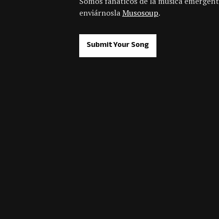
Somos fanáticos de la música emergent
enviárnosla
Musosoup
.
Submit Your Song