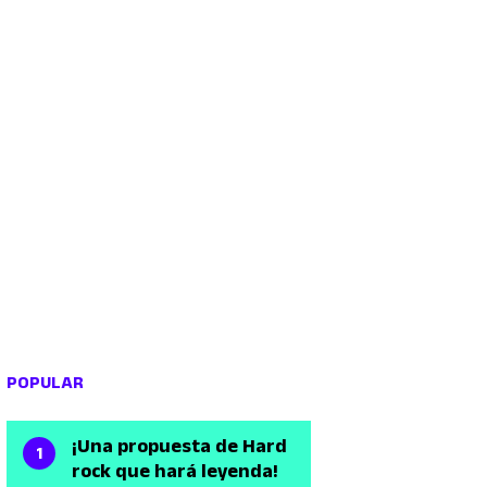
POPULAR
¡Una propuesta de Hard
rock que hará leyenda!