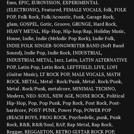
Emo
EPIC
EUROVISION
EXPERIMENTAL
(ELECTRONIC)
Featured
FEMALE VOCALS
folk
FOLK
POP
Folk Rock
Folk/Acoustic
Funk
Garage Rock
glam
GOSPEL
Gotic
Groove
GRUNGE
Hard Rock
HEAVY METAL
Hip-Hop
Hip-hop/Rap
Holiday Music
House
Indie
Indie (Melodic Pop Rock)
Indie Folk
INDIE FOLK SINGER-SONGWRITER BAND (Soft Band
Sound)
Indie Pop
Indie Rock
INDUSTRIAL
INDUSTRIAL METAL
Jazz
Latin
LATIN ALTERNATIVE
POP
Latin Pop
Latin Rock
LEFTFIELD
LIVE
LOFI
(Guitar Music)
LT ROCK POP
MALE VOCALS
MATH
ROCK
METAL
Metal - Rock/Punk
Metal . Rock/Punk
Metal . Rock/Punk
metalcore
MINIMAL TECHNO
Modern
NEO-SOUL
NEW AGE
NOISE ROCK
Political
Hip-Hop
Pop
Pop Punk
Pop Rock
Post Rock
Post-
hardcore
POST-PUNK
Power Pop
POWER POP
(BEACH BOYS
PROG ROCK
Psychedelic
punk
Punk
Rock
R&B
R&B/Soul
RAP
Rap Metal
Rap Rock
Reggae
REGGAETON
RETRO GUITAR ROCK POP