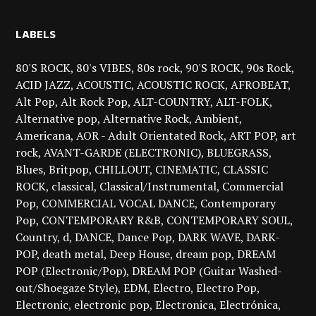
LABELS
80'S ROCK
80's VIBES
80s rock
90'S ROCK
90s Rock
ACID JAZZ
ACOUSTIC
ACOUSTIC ROCK
AFROBEAT
Alt Pop
Alt Rock Pop
ALT-COUNTRY
ALT-FOLK
Alternative pop
Alternative Rock
Ambient
Americana
AOR - Adult Orientated Rock
ART POP
art
rock
AVANT-GARDE (ELECTRONIC)
BLUEGRASS
Blues
Britpop
CHILLOUT
CINEMATIC
CLASSIC
ROCK
classical
Classical/Instrumental
Commercial
Pop
COMMERCIAL VOCAL DANCE
Contemporary
Pop
CONTEMPORARY R&B
CONTEMPORARY SOUL
Country
d
DANCE
Dance Pop
DARK WAVE
DARK-
POP
death metal
Deep House
dream pop
DREAM
POP (Electronic/Pop)
DREAM POP (Guitar Washed-
out/Shoegaze Style)
EDM
Electro
Electro Pop
Electronic
electronic pop
Electronica
Electrónica