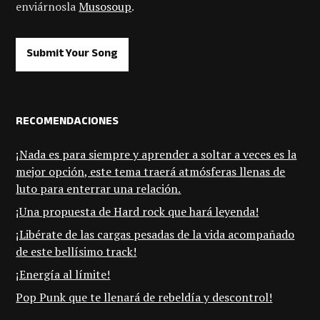
enviárnosla
Musosoup
.
Submit Your Song
RECOMENDACIONES
¡Nada es para siempre y aprender a soltar a veces es la
mejor opción, este tema traerá atmósferas llenas de
luto para enterrar una relación.
¡Una propuesta de Hard rock que hará leyenda!
¡Libérate de las cargas pesadas de la vida acompañado
de este bellísimo track!
¡Energía al límite!
Pop Punk que te llenará de rebeldía y descontrol!