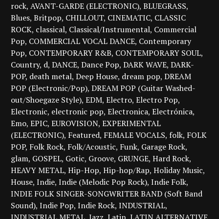
rock
AVANT-GARDE (ELECTRONIC)
BLUEGRASS
Blues
Britpop
CHILLOUT
CINEMATIC
CLASSIC
ROCK
classical
Classical/Instrumental
Commercial
Pop
COMMERCIAL VOCAL DANCE
Contemporary
Pop
CONTEMPORARY R&B
CONTEMPORARY SOUL
Country
d
DANCE
Dance Pop
DARK WAVE
DARK-
POP
death metal
Deep House
dream pop
DREAM
POP (Electronic/Pop)
DREAM POP (Guitar Washed-
out/Shoegaze Style)
EDM
Electro
Electro Pop
Electronic
electronic pop
Electronica
Electrónica
Emo
EPIC
EUROVISION
EXPERIMENTAL
(ELECTRONIC)
Featured
FEMALE VOCALS
folk
FOLK
POP
Folk Rock
Folk/Acoustic
Funk
Garage Rock
glam
GOSPEL
Gotic
Groove
GRUNGE
Hard Rock
HEAVY METAL
Hip-Hop
Hip-hop/Rap
Holiday Music
House
Indie
Indie (Melodic Pop Rock)
Indie Folk
INDIE FOLK SINGER-SONGWRITER BAND (Soft Band
Sound)
Indie Pop
Indie Rock
INDUSTRIAL
INDUSTRIAL METAL
Jazz
Latin
LATIN ALTERNATIVE