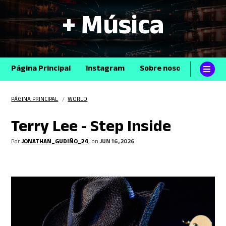
+ Música
Página Principal
Instagram
Sobre nosotros
Con
PÁGINA PRINCIPAL
/
WORLD
Terry Lee - Step Inside
Por
JONATHAN_GUDIÑO_24
, on
JUN 16, 2026