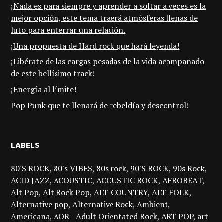
¡Nada es para siempre y aprender a soltar a veces es la
mejor opción, este tema traerá atmósferas llenas de
luto para enterrar una relación.
¡Una propuesta de Hard rock que hará leyenda!
¡Libérate de las cargas pesadas de la vida acompañado
de este bellísimo track!
¡Energía al límite!
Pop Punk que te llenará de rebeldía y descontrol!
LABELS
80'S ROCK
80's VIBES
80s rock
90'S ROCK
90s Rock
ACID JAZZ
ACOUSTIC
ACOUSTIC ROCK
AFROBEAT
Alt Pop
Alt Rock Pop
ALT-COUNTRY
ALT-FOLK
Alternative pop
Alternative Rock
Ambient
Americana
AOR - Adult Orientated Rock
ART POP
art