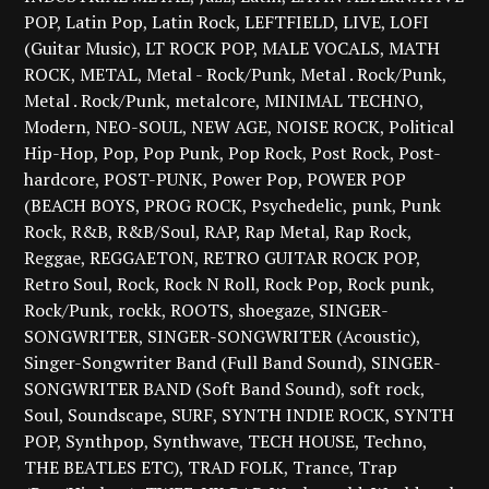
POP
Latin Pop
Latin Rock
LEFTFIELD
LIVE
LOFI
(Guitar Music)
LT ROCK POP
MALE VOCALS
MATH
ROCK
METAL
Metal - Rock/Punk
Metal . Rock/Punk
Metal . Rock/Punk
metalcore
MINIMAL TECHNO
Modern
NEO-SOUL
NEW AGE
NOISE ROCK
Political
Hip-Hop
Pop
Pop Punk
Pop Rock
Post Rock
Post-
hardcore
POST-PUNK
Power Pop
POWER POP
(BEACH BOYS
PROG ROCK
Psychedelic
punk
Punk
Rock
R&B
R&B/Soul
RAP
Rap Metal
Rap Rock
Reggae
REGGAETON
RETRO GUITAR ROCK POP
Retro Soul
Rock
Rock N Roll
Rock Pop
Rock punk
Rock/Punk
rockk
ROOTS
shoegaze
SINGER-
SONGWRITER
SINGER-SONGWRITER (Acoustic)
Singer-Songwriter Band (Full Band Sound)
SINGER-
SONGWRITER BAND (Soft Band Sound)
soft rock
Soul
Soundscape
SURF
SYNTH INDIE ROCK
SYNTH
POP
Synthpop
Synthwave
TECH HOUSE
Techno
THE BEATLES ETC)
TRAD FOLK
Trance
Trap