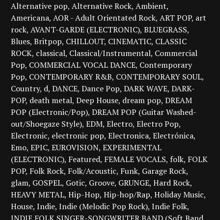
Alternative pop
Alternative Rock
Ambient
Americana
AOR - Adult Orientated Rock
ART POP
art
rock
AVANT-GARDE (ELECTRONIC)
BLUEGRASS
Blues
Britpop
CHILLOUT
CINEMATIC
CLASSIC
ROCK
classical
Classical/Instrumental
Commercial
Pop
COMMERCIAL VOCAL DANCE
Contemporary
Pop
CONTEMPORARY R&B
CONTEMPORARY SOUL
Country
d
DANCE
Dance Pop
DARK WAVE
DARK-
POP
death metal
Deep House
dream pop
DREAM
POP (Electronic/Pop)
DREAM POP (Guitar Washed-
out/Shoegaze Style)
EDM
Electro
Electro Pop
Electronic
electronic pop
Electronica
Electrónica
Emo
EPIC
EUROVISION
EXPERIMENTAL
(ELECTRONIC)
Featured
FEMALE VOCALS
folk
FOLK
POP
Folk Rock
Folk/Acoustic
Funk
Garage Rock
glam
GOSPEL
Gotic
Groove
GRUNGE
Hard Rock
HEAVY METAL
Hip-Hop
Hip-hop/Rap
Holiday Music
House
Indie
Indie (Melodic Pop Rock)
Indie Folk
INDIE FOLK SINGER-SONGWRITER BAND (Soft Band