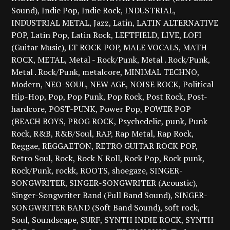
Sound)
Indie Pop
Indie Rock
INDUSTRIAL
INDUSTRIAL METAL
Jazz
Latin
LATIN ALTERNATIVE
POP
Latin Pop
Latin Rock
LEFTFIELD
LIVE
LOFI
(Guitar Music)
LT ROCK POP
MALE VOCALS
MATH
ROCK
METAL
Metal - Rock/Punk
Metal . Rock/Punk
Metal . Rock/Punk
metalcore
MINIMAL TECHNO
Modern
NEO-SOUL
NEW AGE
NOISE ROCK
Political
Hip-Hop
Pop
Pop Punk
Pop Rock
Post Rock
Post-
hardcore
POST-PUNK
Power Pop
POWER POP
(BEACH BOYS
PROG ROCK
Psychedelic
punk
Punk
Rock
R&B
R&B/Soul
RAP
Rap Metal
Rap Rock
Reggae
REGGAETON
RETRO GUITAR ROCK POP
Retro Soul
Rock
Rock N Roll
Rock Pop
Rock punk
Rock/Punk
rockk
ROOTS
shoegaze
SINGER-
SONGWRITER
SINGER-SONGWRITER (Acoustic)
Singer-Songwriter Band (Full Band Sound)
SINGER-
SONGWRITER BAND (Soft Band Sound)
soft rock
Soul
Soundscape
SURF
SYNTH INDIE ROCK
SYNTH