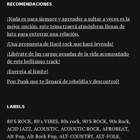
RECOMENDACIONES
¡Nada es para siempre y aprender a soltar a veces es la
mejor opción, este tema traerá atmósferas llenas de
luto para enterrar una relación.
¡Una propuesta de Hard rock que hará leyenda!
¡Libérate de las cargas pesadas de la vida acompañado
de este bellísimo track!
¡Energía al límite!
Pop Punk que te llenará de rebeldía y descontrol!
LABELS
80'S ROCK
80's VIBES
80s rock
90'S ROCK
90s Rock
ACID JAZZ
ACOUSTIC
ACOUSTIC ROCK
AFROBEAT
Alt Pop
Alt Rock Pop
ALT-COUNTRY
ALT-FOLK