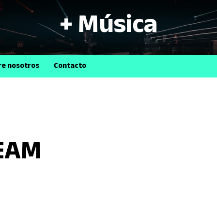
+ Música
B
re nosotros
Contacto
REAM