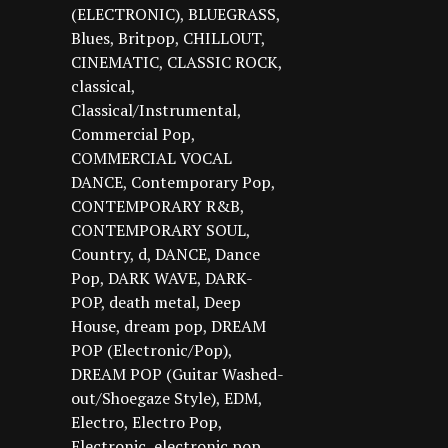
(ELECTRONIC)
BLUEGRASS
Blues
Britpop
CHILLOUT
CINEMATIC
CLASSIC ROCK
classical
Classical/Instrumental
Commercial Pop
COMMERCIAL VOCAL
DANCE
Contemporary Pop
CONTEMPORARY R&B
CONTEMPORARY SOUL
Country
d
DANCE
Dance
Pop
DARK WAVE
DARK-
POP
death metal
Deep
House
dream pop
DREAM
POP (Electronic/Pop)
DREAM POP (Guitar Washed-
out/Shoegaze Style)
EDM
Electro
Electro Pop
Electronic
electronic pop