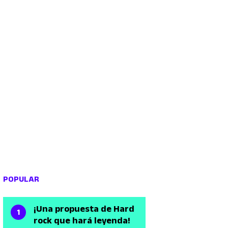
POPULAR
¡Una propuesta de Hard
rock que hará leyenda!