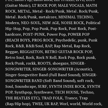
(Guitar Music)
LT ROCK POP
MALE VOCALS
MATH
ROCK
METAL
Metal - Rock/Punk
Metal . Rock/Punk
Metal . Rock/Punk
metalcore
MINIMAL TECHNO
Modern
NEO-SOUL
NEW AGE
NOISE ROCK
Political
Hip-Hop
Pop
Pop Punk
Pop Rock
Post Rock
Post-
hardcore
POST-PUNK
Power Pop
POWER POP
(BEACH BOYS
PROG ROCK
Psychedelic
punk
Punk
Rock
R&B
R&B/Soul
RAP
Rap Metal
Rap Rock
Reggae
REGGAETON
RETRO GUITAR ROCK POP
Retro Soul
Rock
Rock N Roll
Rock Pop
Rock punk
Rock/Punk
rockk
ROOTS
shoegaze
SINGER-
SONGWRITER
SINGER-SONGWRITER (Acoustic)
Singer-Songwriter Band (Full Band Sound)
SINGER-
SONGWRITER BAND (Soft Band Sound)
soft rock
Soul
Soundscape
SURF
SYNTH INDIE ROCK
SYNTH
POP
Synthpop
Synthwave
TECH HOUSE
Techno
THE BEATLES ETC)
TRAD FOLK
Trance
Trap
(Rap/Hip hop)
TWEE
UK RAP
Worl
world
World rock