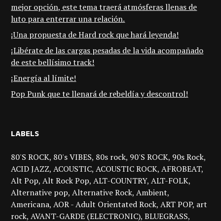
mejor opción, este tema traerá atmósferas llenas de
luto para enterrar una relación.
¡Una propuesta de Hard rock que hará leyenda!
¡Libérate de las cargas pesadas de la vida acompañado
de este bellísimo track!
¡Energía al límite!
Pop Punk que te llenará de rebeldía y descontrol!
LABELS
80'S ROCK
80's VIBES
80s rock
90'S ROCK
90s Rock
ACID JAZZ
ACOUSTIC
ACOUSTIC ROCK
AFROBEAT
Alt Pop
Alt Rock Pop
ALT-COUNTRY
ALT-FOLK
Alternative pop
Alternative Rock
Ambient
Americana
AOR - Adult Orientated Rock
ART POP
art
rock
AVANT-GARDE (ELECTRONIC)
BLUEGRASS