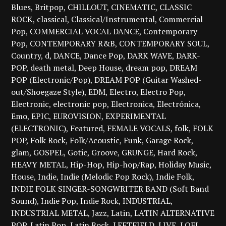
Blues
Britpop
CHILLOUT
CINEMATIC
CLASSIC
ROCK
classical
Classical/Instrumental
Commercial
Pop
COMMERCIAL VOCAL DANCE
Contemporary
Pop
CONTEMPORARY R&B
CONTEMPORARY SOUL
Country
d
DANCE
Dance Pop
DARK WAVE
DARK-
POP
death metal
Deep House
dream pop
DREAM
POP (Electronic/Pop)
DREAM POP (Guitar Washed-
out/Shoegaze Style)
EDM
Electro
Electro Pop
Electronic
electronic pop
Electronica
Electrónica
Emo
EPIC
EUROVISION
EXPERIMENTAL
(ELECTRONIC)
Featured
FEMALE VOCALS
folk
FOLK
POP
Folk Rock
Folk/Acoustic
Funk
Garage Rock
glam
GOSPEL
Gotic
Groove
GRUNGE
Hard Rock
HEAVY METAL
Hip-Hop
Hip-hop/Rap
Holiday Music
House
Indie
Indie (Melodic Pop Rock)
Indie Folk
INDIE FOLK SINGER-SONGWRITER BAND (Soft Band
Sound)
Indie Pop
Indie Rock
INDUSTRIAL
INDUSTRIAL METAL
Jazz
Latin
LATIN ALTERNATIVE
POP
Latin Pop
Latin Rock
LEFTFIELD
LIVE
LOFI