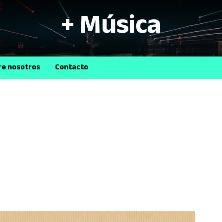
+ Música
B
re nosotros
Contacto