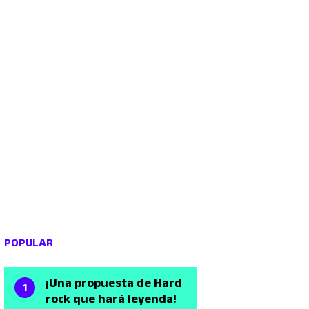
POPULAR
¡Una propuesta de Hard
rock que hará leyenda!