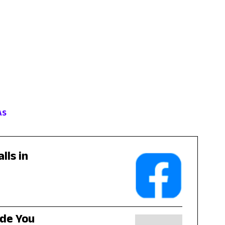
AS
lls in
ide You