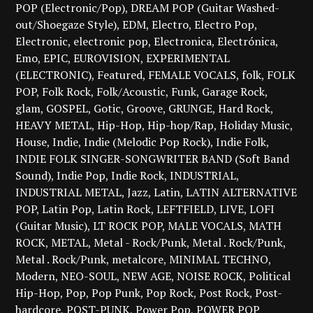
POP (Electronic/Pop)
DREAM POP (Guitar Washed-
out/Shoegaze Style)
EDM
Electro
Electro Pop
Electronic
electronic pop
Electronica
Electrónica
Emo
EPIC
EUROVISION
EXPERIMENTAL
(ELECTRONIC)
Featured
FEMALE VOCALS
folk
FOLK
POP
Folk Rock
Folk/Acoustic
Funk
Garage Rock
glam
GOSPEL
Gotic
Groove
GRUNGE
Hard Rock
HEAVY METAL
Hip-Hop
Hip-hop/Rap
Holiday Music
House
Indie
Indie (Melodic Pop Rock)
Indie Folk
INDIE FOLK SINGER-SONGWRITER BAND (Soft Band
Sound)
Indie Pop
Indie Rock
INDUSTRIAL
INDUSTRIAL METAL
Jazz
Latin
LATIN ALTERNATIVE
POP
Latin Pop
Latin Rock
LEFTFIELD
LIVE
LOFI
(Guitar Music)
LT ROCK POP
MALE VOCALS
MATH
ROCK
METAL
Metal - Rock/Punk
Metal . Rock/Punk
Metal . Rock/Punk
metalcore
MINIMAL TECHNO
Modern
NEO-SOUL
NEW AGE
NOISE ROCK
Political
Hip-Hop
Pop
Pop Punk
Pop Rock
Post Rock
Post-
hardcore
POST-PUNK
Power Pop
POWER POP