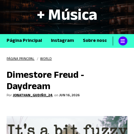
+ Música
Página Principal
Instagram
Sobre nosotros
Con
PÁGINA PRINCIPAL
/
WORLD
Dimestore Freud -
Daydream
Por
JONATHAN_GUDIÑO_24
, on
JUN 16, 2026