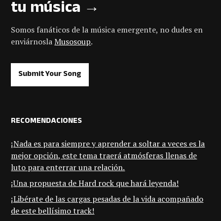
tu música →
Somos fanáticos de la música emergente, no dudes en
enviárnosla
Musosoup
.
Submit Your Song
RECOMENDACIONES
¡Nada es para siempre y aprender a soltar a veces es la
mejor opción, este tema traerá atmósferas llenas de
luto para enterrar una relación.
¡Una propuesta de Hard rock que hará leyenda!
¡Libérate de las cargas pesadas de la vida acompañado
de este bellísimo track!