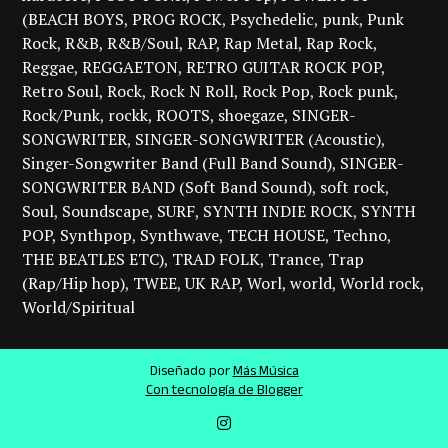
(BEACH BOYS
PROG ROCK
Psychedelic
punk
Punk
Rock
R&B
R&B/Soul
RAP
Rap Metal
Rap Rock
Reggae
REGGAETON
RETRO GUITAR ROCK POP
Retro Soul
Rock
Rock N Roll
Rock Pop
Rock punk
Rock/Punk
rockk
ROOTS
shoegaze
SINGER-
SONGWRITER
SINGER-SONGWRITER (Acoustic)
Singer-Songwriter Band (Full Band Sound)
SINGER-
SONGWRITER BAND (Soft Band Sound)
soft rock
Soul
Soundscape
SURF
SYNTH INDIE ROCK
SYNTH
POP
Synthpop
Synthwave
TECH HOUSE
Techno
THE BEATLES ETC)
TRAD FOLK
Trance
Trap
(Rap/Hip hop)
TWEE
UK RAP
Worl
world
World rock
World/Spiritual
Diseñado por
Más Música
Con tecnología de Blogger