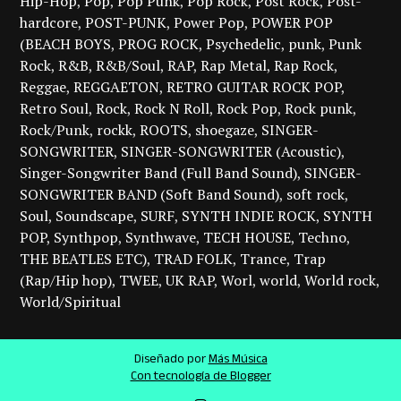
Hip-Hop
Pop
Pop Punk
Pop Rock
Post Rock
Post-
hardcore
POST-PUNK
Power Pop
POWER POP
(BEACH BOYS
PROG ROCK
Psychedelic
punk
Punk
Rock
R&B
R&B/Soul
RAP
Rap Metal
Rap Rock
Reggae
REGGAETON
RETRO GUITAR ROCK POP
Retro Soul
Rock
Rock N Roll
Rock Pop
Rock punk
Rock/Punk
rockk
ROOTS
shoegaze
SINGER-
SONGWRITER
SINGER-SONGWRITER (Acoustic)
Singer-Songwriter Band (Full Band Sound)
SINGER-
SONGWRITER BAND (Soft Band Sound)
soft rock
Soul
Soundscape
SURF
SYNTH INDIE ROCK
SYNTH
POP
Synthpop
Synthwave
TECH HOUSE
Techno
THE BEATLES ETC)
TRAD FOLK
Trance
Trap
(Rap/Hip hop)
TWEE
UK RAP
Worl
world
World rock
World/Spiritual
Diseñado por
Más Música
Con tecnología de Blogger