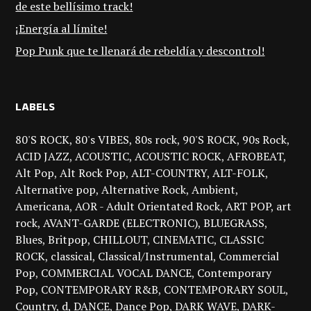
de este bellísimo track!
¡Energía al límite!
Pop Punk que te llenará de rebeldía y descontrol!
LABELS
80'S ROCK
80's VIBES
80s rock
90'S ROCK
90s Rock
ACID JAZZ
ACOUSTIC
ACOUSTIC ROCK
AFROBEAT
Alt Pop
Alt Rock Pop
ALT-COUNTRY
ALT-FOLK
Alternative pop
Alternative Rock
Ambient
Americana
AOR - Adult Orientated Rock
ART POP
art
rock
AVANT-GARDE (ELECTRONIC)
BLUEGRASS
Blues
Britpop
CHILLOUT
CINEMATIC
CLASSIC
ROCK
classical
Classical/Instrumental
Commercial
Pop
COMMERCIAL VOCAL DANCE
Contemporary
Pop
CONTEMPORARY R&B
CONTEMPORARY SOUL
Country
d
DANCE
Dance Pop
DARK WAVE
DARK-