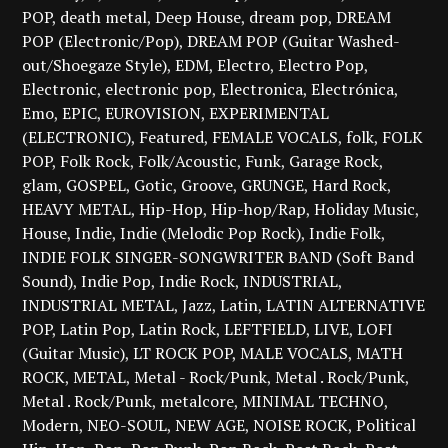
POP
death metal
Deep House
dream pop
DREAM
POP (Electronic/Pop)
DREAM POP (Guitar Washed-
out/Shoegaze Style)
EDM
Electro
Electro Pop
Electronic
electronic pop
Electronica
Electrónica
Emo
EPIC
EUROVISION
EXPERIMENTAL
(ELECTRONIC)
Featured
FEMALE VOCALS
folk
FOLK
POP
Folk Rock
Folk/Acoustic
Funk
Garage Rock
glam
GOSPEL
Gotic
Groove
GRUNGE
Hard Rock
HEAVY METAL
Hip-Hop
Hip-hop/Rap
Holiday Music
House
Indie
Indie (Melodic Pop Rock)
Indie Folk
INDIE FOLK SINGER-SONGWRITER BAND (Soft Band
Sound)
Indie Pop
Indie Rock
INDUSTRIAL
INDUSTRIAL METAL
Jazz
Latin
LATIN ALTERNATIVE
POP
Latin Pop
Latin Rock
LEFTFIELD
LIVE
LOFI
(Guitar Music)
LT ROCK POP
MALE VOCALS
MATH
ROCK
METAL
Metal - Rock/Punk
Metal . Rock/Punk
Metal . Rock/Punk
metalcore
MINIMAL TECHNO
Modern
NEO-SOUL
NEW AGE
NOISE ROCK
Political