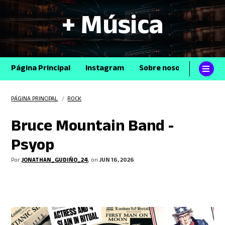
+ Música
Página Principal
Instagram
Sobre nosotros
Con
PÁGINA PRINCIPAL
/
ROCK
Bruce Mountain Band -
Psyop
Por
JONATHAN_GUDIÑO_24
, on
JUN 16, 2026