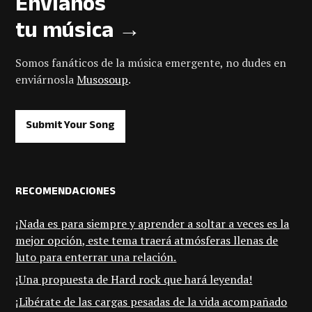
Envíanos
tu música →
Somos fanáticos de la música emergente, no dudes en
enviárnosla
Musosoup
.
Submit Your Song
RECOMENDACIONES
¡Nada es para siempre y aprender a soltar a veces es la
mejor opción, este tema traerá atmósferas llenas de
luto para enterrar una relación.
¡Una propuesta de Hard rock que hará leyenda!
¡Libérate de las cargas pesadas de la vida acompañado