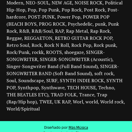
Modern
NEO-SOUL
NEW AGE
NOISE ROCK
Political
Hip-Hop
Pop
Pop Punk
Pop Rock
Post Rock
Post-
hardcore
POST-PUNK
Power Pop
POWER POP
(BEACH BOYS
PROG ROCK
Psychedelic
punk
Punk
Rock
R&B
R&B/Soul
RAP
Rap Metal
Rap Rock
Reggae
REGGAETON
RETRO GUITAR ROCK POP
Retro Soul
Rock
Rock N Roll
Rock Pop
Rock punk
Rock/Punk
rockk
ROOTS
shoegaze
SINGER-
SONGWRITER
SINGER-SONGWRITER (Acoustic)
Singer-Songwriter Band (Full Band Sound)
SINGER-
SONGWRITER BAND (Soft Band Sound)
soft rock
Soul
Soundscape
SURF
SYNTH INDIE ROCK
SYNTH
POP
Synthpop
Synthwave
TECH HOUSE
Techno
THE BEATLES ETC)
TRAD FOLK
Trance
Trap
(Rap/Hip hop)
TWEE
UK RAP
Worl
world
World rock
World/Spiritual
Diseñado por
Más Música