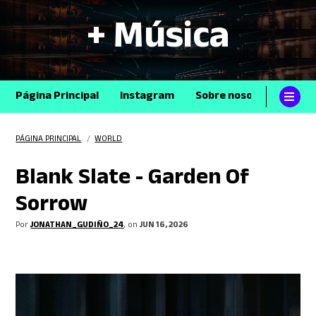
+ Música
Página Principal
Instagram
Sobre nosotros
Con
PÁGINA PRINCIPAL
/
WORLD
Blank Slate - Garden Of
Sorrow
Por
JONATHAN_GUDIÑO_24
, on
JUN 16, 2026