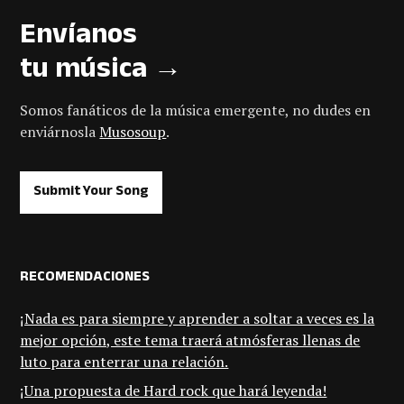
Envíanos
tu música →
Somos fanáticos de la música emergente, no dudes en
enviárnosla
Musosoup
.
Submit Your Song
RECOMENDACIONES
¡Nada es para siempre y aprender a soltar a veces es la
mejor opción, este tema traerá atmósferas llenas de
luto para enterrar una relación.
¡Una propuesta de Hard rock que hará leyenda!