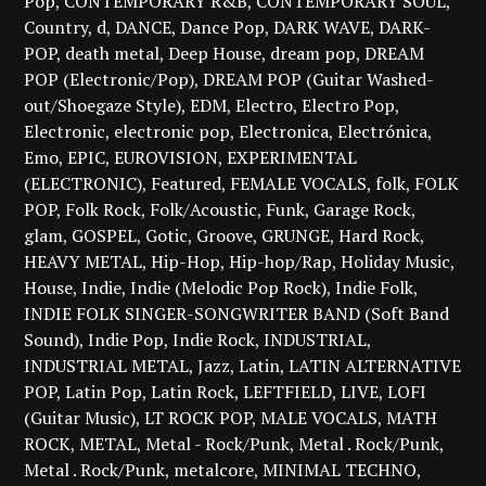
Pop
CONTEMPORARY R&B
CONTEMPORARY SOUL
Country
d
DANCE
Dance Pop
DARK WAVE
DARK-
POP
death metal
Deep House
dream pop
DREAM
POP (Electronic/Pop)
DREAM POP (Guitar Washed-
out/Shoegaze Style)
EDM
Electro
Electro Pop
Electronic
electronic pop
Electronica
Electrónica
Emo
EPIC
EUROVISION
EXPERIMENTAL
(ELECTRONIC)
Featured
FEMALE VOCALS
folk
FOLK
POP
Folk Rock
Folk/Acoustic
Funk
Garage Rock
glam
GOSPEL
Gotic
Groove
GRUNGE
Hard Rock
HEAVY METAL
Hip-Hop
Hip-hop/Rap
Holiday Music
House
Indie
Indie (Melodic Pop Rock)
Indie Folk
INDIE FOLK SINGER-SONGWRITER BAND (Soft Band
Sound)
Indie Pop
Indie Rock
INDUSTRIAL
INDUSTRIAL METAL
Jazz
Latin
LATIN ALTERNATIVE
POP
Latin Pop
Latin Rock
LEFTFIELD
LIVE
LOFI
(Guitar Music)
LT ROCK POP
MALE VOCALS
MATH
ROCK
METAL
Metal - Rock/Punk
Metal . Rock/Punk
Metal . Rock/Punk
metalcore
MINIMAL TECHNO