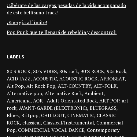
¡Libérate de las cargas pesadas de la vida acompañado
de este bellísimo track!
¡Energía al límite!
Pop Punk que te llenará de rebeldía y descontrol!
LABELS
80'S ROCK
80's VIBES
80s rock
90'S ROCK
90s Rock
ACID JAZZ
ACOUSTIC
ACOUSTIC ROCK
AFROBEAT
Alt Pop
Alt Rock Pop
ALT-COUNTRY
ALT-FOLK
Alternative pop
Alternative Rock
Ambient
Americana
AOR - Adult Orientated Rock
ART POP
art
rock
AVANT-GARDE (ELECTRONIC)
BLUEGRASS
Blues
Britpop
CHILLOUT
CINEMATIC
CLASSIC
ROCK
classical
Classical/Instrumental
Commercial
Pop
COMMERCIAL VOCAL DANCE
Contemporary