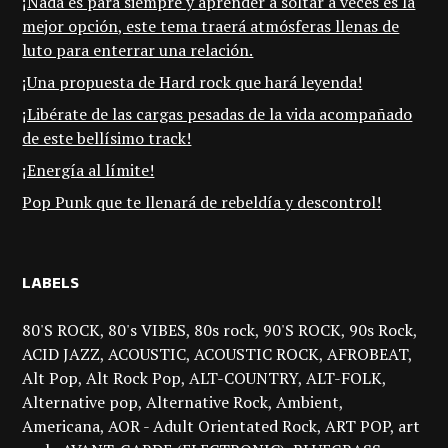
¡Nada es para siempre y aprender a soltar a veces es la
mejor opción, este tema traerá atmósferas llenas de
luto para enterrar una relación.
¡Una propuesta de Hard rock que hará leyenda!
¡Libérate de las cargas pesadas de la vida acompañado
de este bellísimo track!
¡Energía al límite!
Pop Punk que te llenará de rebeldía y descontrol!
LABELS
80'S ROCK
80's VIBES
80s rock
90'S ROCK
90s Rock
ACID JAZZ
ACOUSTIC
ACOUSTIC ROCK
AFROBEAT
Alt Pop
Alt Rock Pop
ALT-COUNTRY
ALT-FOLK
Alternative pop
Alternative Rock
Ambient
Americana
AOR - Adult Orientated Rock
ART POP
art