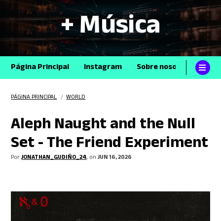
+ Música
Página Principal
Instagram
Sobre nosotros
Con
PÁGINA PRINCIPAL
/
WORLD
Aleph Naught and the Null
Set - The Friend Experiment
Por
JONATHAN_GUDIÑO_24
, on
JUN 16, 2026