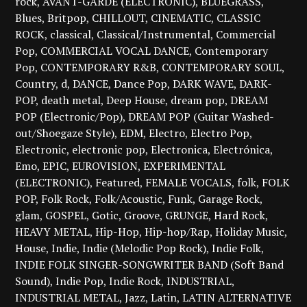
rock
AVANT-GARDE (ELECTRONIC)
BLUEGRASS
Blues
Britpop
CHILLOUT
CINEMATIC
CLASSIC
ROCK
classical
Classical/Instrumental
Commercial
Pop
COMMERCIAL VOCAL DANCE
Contemporary
Pop
CONTEMPORARY R&B
CONTEMPORARY SOUL
Country
d
DANCE
Dance Pop
DARK WAVE
DARK-
POP
death metal
Deep House
dream pop
DREAM
POP (Electronic/Pop)
DREAM POP (Guitar Washed-
out/Shoegaze Style)
EDM
Electro
Electro Pop
Electronic
electronic pop
Electronica
Electrónica
Emo
EPIC
EUROVISION
EXPERIMENTAL
(ELECTRONIC)
Featured
FEMALE VOCALS
folk
FOLK
POP
Folk Rock
Folk/Acoustic
Funk
Garage Rock
glam
GOSPEL
Gotic
Groove
GRUNGE
Hard Rock
HEAVY METAL
Hip-Hop
Hip-hop/Rap
Holiday Music
House
Indie
Indie (Melodic Pop Rock)
Indie Folk
INDIE FOLK SINGER-SONGWRITER BAND (Soft Band
Sound)
Indie Pop
Indie Rock
INDUSTRIAL
INDUSTRIAL METAL
Jazz
Latin
LATIN ALTERNATIVE