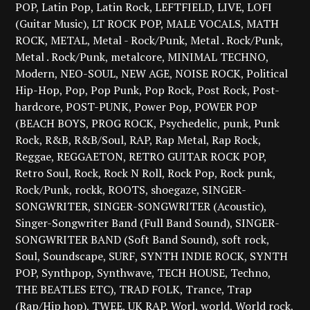
POP
Latin Pop
Latin Rock
LEFTFIELD
LIVE
LOFI
(Guitar Music)
LT ROCK POP
MALE VOCALS
MATH
ROCK
METAL
Metal - Rock/Punk
Metal . Rock/Punk
Metal . Rock/Punk
metalcore
MINIMAL TECHNO
Modern
NEO-SOUL
NEW AGE
NOISE ROCK
Political
Hip-Hop
Pop
Pop Punk
Pop Rock
Post Rock
Post-
hardcore
POST-PUNK
Power Pop
POWER POP
(BEACH BOYS
PROG ROCK
Psychedelic
punk
Punk
Rock
R&B
R&B/Soul
RAP
Rap Metal
Rap Rock
Reggae
REGGAETON
RETRO GUITAR ROCK POP
Retro Soul
Rock
Rock N Roll
Rock Pop
Rock punk
Rock/Punk
rockk
ROOTS
shoegaze
SINGER-
SONGWRITER
SINGER-SONGWRITER (Acoustic)
Singer-Songwriter Band (Full Band Sound)
SINGER-
SONGWRITER BAND (Soft Band Sound)
soft rock
Soul
Soundscape
SURF
SYNTH INDIE ROCK
SYNTH
POP
Synthpop
Synthwave
TECH HOUSE
Techno
THE BEATLES ETC)
TRAD FOLK
Trance
Trap
(Rap/Hip hop)
TWEE
UK RAP
Worl
world
World rock