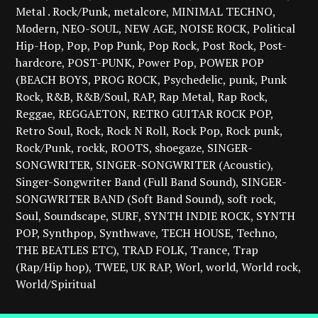
Metal . Rock/Punk
metalcore
MINIMAL TECHNO
Modern
NEO-SOUL
NEW AGE
NOISE ROCK
Political
Hip-Hop
Pop
Pop Punk
Pop Rock
Post Rock
Post-
hardcore
POST-PUNK
Power Pop
POWER POP
(BEACH BOYS
PROG ROCK
Psychedelic
punk
Punk
Rock
R&B
R&B/Soul
RAP
Rap Metal
Rap Rock
Reggae
REGGAETON
RETRO GUITAR ROCK POP
Retro Soul
Rock
Rock N Roll
Rock Pop
Rock punk
Rock/Punk
rockk
ROOTS
shoegaze
SINGER-
SONGWRITER
SINGER-SONGWRITER (Acoustic)
Singer-Songwriter Band (Full Band Sound)
SINGER-
SONGWRITER BAND (Soft Band Sound)
soft rock
Soul
Soundscape
SURF
SYNTH INDIE ROCK
SYNTH
POP
Synthpop
Synthwave
TECH HOUSE
Techno
THE BEATLES ETC)
TRAD FOLK
Trance
Trap
(Rap/Hip hop)
TWEE
UK RAP
Worl
world
World rock
World/Spiritual