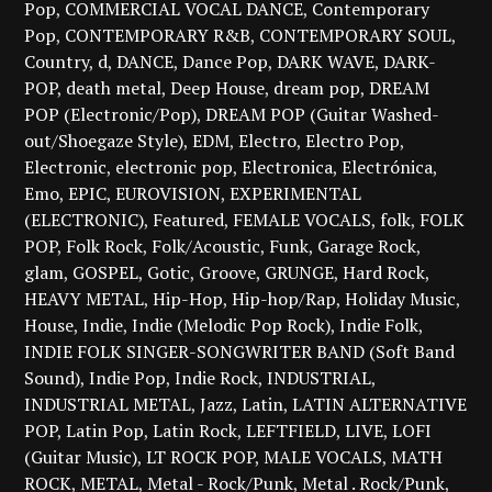
Pop
COMMERCIAL VOCAL DANCE
Contemporary
Pop
CONTEMPORARY R&B
CONTEMPORARY SOUL
Country
d
DANCE
Dance Pop
DARK WAVE
DARK-
POP
death metal
Deep House
dream pop
DREAM
POP (Electronic/Pop)
DREAM POP (Guitar Washed-
out/Shoegaze Style)
EDM
Electro
Electro Pop
Electronic
electronic pop
Electronica
Electrónica
Emo
EPIC
EUROVISION
EXPERIMENTAL
(ELECTRONIC)
Featured
FEMALE VOCALS
folk
FOLK
POP
Folk Rock
Folk/Acoustic
Funk
Garage Rock
glam
GOSPEL
Gotic
Groove
GRUNGE
Hard Rock
HEAVY METAL
Hip-Hop
Hip-hop/Rap
Holiday Music
House
Indie
Indie (Melodic Pop Rock)
Indie Folk
INDIE FOLK SINGER-SONGWRITER BAND (Soft Band
Sound)
Indie Pop
Indie Rock
INDUSTRIAL
INDUSTRIAL METAL
Jazz
Latin
LATIN ALTERNATIVE
POP
Latin Pop
Latin Rock
LEFTFIELD
LIVE
LOFI
(Guitar Music)
LT ROCK POP
MALE VOCALS
MATH
ROCK
METAL
Metal - Rock/Punk
Metal . Rock/Punk