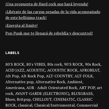
¡Una propuesta de Hard rock que hará leyenda!
¡Libérate de las cargas pesadas de la vida acompañado
de este bellísimo track!
¡Energía al límite!
Pop Punk que te llenará de rebeldía y descontrol!
LABELS
80'S ROCK
80's VIBES
80s rock
90'S ROCK
90s Rock
ACID JAZZ
ACOUSTIC
ACOUSTIC ROCK
AFROBEAT
Alt Pop
Alt Rock Pop
ALT-COUNTRY
ALT-FOLK
Alternative pop
Alternative Rock
Ambient
Americana
AOR - Adult Orientated Rock
ART POP
art
rock
AVANT-GARDE (ELECTRONIC)
BLUEGRASS
Blues
Britpop
CHILLOUT
CINEMATIC
CLASSIC
ROCK
classical
Classical/Instrumental
Commercial