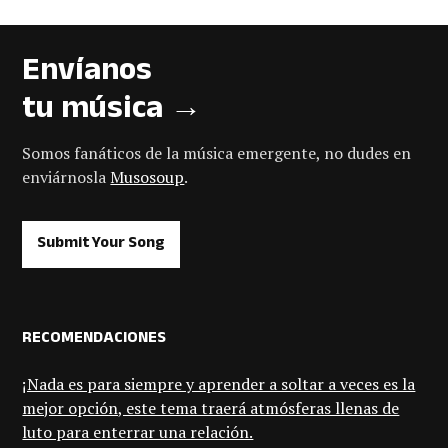
Envíanos
tu música →
Somos fanáticos de la música emergente, no dudes en
enviárnosla
Musosoup
.
Submit Your Song
RECOMENDACIONES
¡Nada es para siempre y aprender a soltar a veces es la
mejor opción, este tema traerá atmósferas llenas de
luto para enterrar una relación.