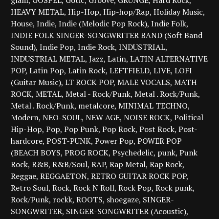
glam
GOSPEL
Gotic
Groove
GRUNGE
Hard Rock
HEAVY METAL
Hip-Hop
Hip-hop/Rap
Holiday Music
House
Indie
Indie (Melodic Pop Rock)
Indie Folk
INDIE FOLK SINGER-SONGWRITER BAND (Soft Band
Sound)
Indie Pop
Indie Rock
INDUSTRIAL
INDUSTRIAL METAL
Jazz
Latin
LATIN ALTERNATIVE
POP
Latin Pop
Latin Rock
LEFTFIELD
LIVE
LOFI
(Guitar Music)
LT ROCK POP
MALE VOCALS
MATH
ROCK
METAL
Metal - Rock/Punk
Metal . Rock/Punk
Metal . Rock/Punk
metalcore
MINIMAL TECHNO
Modern
NEO-SOUL
NEW AGE
NOISE ROCK
Political
Hip-Hop
Pop
Pop Punk
Pop Rock
Post Rock
Post-
hardcore
POST-PUNK
Power Pop
POWER POP
(BEACH BOYS
PROG ROCK
Psychedelic
punk
Punk
Rock
R&B
R&B/Soul
RAP
Rap Metal
Rap Rock
Reggae
REGGAETON
RETRO GUITAR ROCK POP
Retro Soul
Rock
Rock N Roll
Rock Pop
Rock punk
Rock/Punk
rockk
ROOTS
shoegaze
SINGER-
SONGWRITER
SINGER-SONGWRITER (Acoustic)