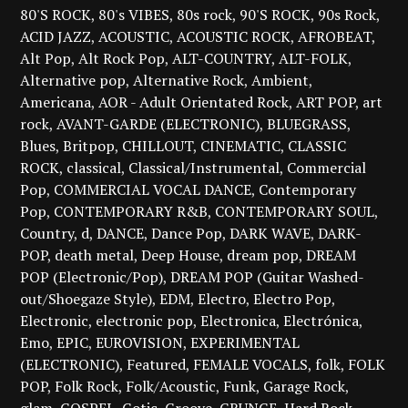
80'S ROCK
80's VIBES
80s rock
90'S ROCK
90s Rock
ACID JAZZ
ACOUSTIC
ACOUSTIC ROCK
AFROBEAT
Alt Pop
Alt Rock Pop
ALT-COUNTRY
ALT-FOLK
Alternative pop
Alternative Rock
Ambient
Americana
AOR - Adult Orientated Rock
ART POP
art
rock
AVANT-GARDE (ELECTRONIC)
BLUEGRASS
Blues
Britpop
CHILLOUT
CINEMATIC
CLASSIC
ROCK
classical
Classical/Instrumental
Commercial
Pop
COMMERCIAL VOCAL DANCE
Contemporary
Pop
CONTEMPORARY R&B
CONTEMPORARY SOUL
Country
d
DANCE
Dance Pop
DARK WAVE
DARK-
POP
death metal
Deep House
dream pop
DREAM
POP (Electronic/Pop)
DREAM POP (Guitar Washed-
out/Shoegaze Style)
EDM
Electro
Electro Pop
Electronic
electronic pop
Electronica
Electrónica
Emo
EPIC
EUROVISION
EXPERIMENTAL
(ELECTRONIC)
Featured
FEMALE VOCALS
folk
FOLK
POP
Folk Rock
Folk/Acoustic
Funk
Garage Rock