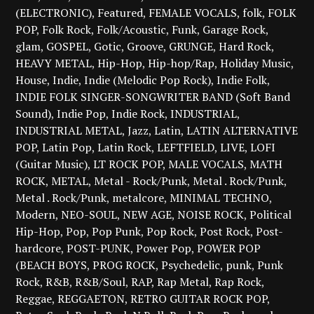
(ELECTRONIC)
Featured
FEMALE VOCALS
folk
FOLK
POP
Folk Rock
Folk/Acoustic
Funk
Garage Rock
glam
GOSPEL
Gotic
Groove
GRUNGE
Hard Rock
HEAVY METAL
Hip-Hop
Hip-hop/Rap
Holiday Music
House
Indie
Indie (Melodic Pop Rock)
Indie Folk
INDIE FOLK SINGER-SONGWRITER BAND (Soft Band
Sound)
Indie Pop
Indie Rock
INDUSTRIAL
INDUSTRIAL METAL
Jazz
Latin
LATIN ALTERNATIVE
POP
Latin Pop
Latin Rock
LEFTFIELD
LIVE
LOFI
(Guitar Music)
LT ROCK POP
MALE VOCALS
MATH
ROCK
METAL
Metal - Rock/Punk
Metal . Rock/Punk
Metal . Rock/Punk
metalcore
MINIMAL TECHNO
Modern
NEO-SOUL
NEW AGE
NOISE ROCK
Political
Hip-Hop
Pop
Pop Punk
Pop Rock
Post Rock
Post-
hardcore
POST-PUNK
Power Pop
POWER POP
(BEACH BOYS
PROG ROCK
Psychedelic
punk
Punk
Rock
R&B
R&B/Soul
RAP
Rap Metal
Rap Rock
Reggae
REGGAETON
RETRO GUITAR ROCK POP