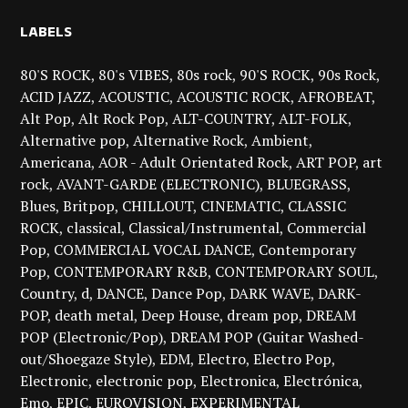
LABELS
80'S ROCK
80's VIBES
80s rock
90'S ROCK
90s Rock
ACID JAZZ
ACOUSTIC
ACOUSTIC ROCK
AFROBEAT
Alt Pop
Alt Rock Pop
ALT-COUNTRY
ALT-FOLK
Alternative pop
Alternative Rock
Ambient
Americana
AOR - Adult Orientated Rock
ART POP
art
rock
AVANT-GARDE (ELECTRONIC)
BLUEGRASS
Blues
Britpop
CHILLOUT
CINEMATIC
CLASSIC
ROCK
classical
Classical/Instrumental
Commercial
Pop
COMMERCIAL VOCAL DANCE
Contemporary
Pop
CONTEMPORARY R&B
CONTEMPORARY SOUL
Country
d
DANCE
Dance Pop
DARK WAVE
DARK-
POP
death metal
Deep House
dream pop
DREAM
POP (Electronic/Pop)
DREAM POP (Guitar Washed-
out/Shoegaze Style)
EDM
Electro
Electro Pop
Electronic
electronic pop
Electronica
Electrónica
Emo
EPIC
EUROVISION
EXPERIMENTAL