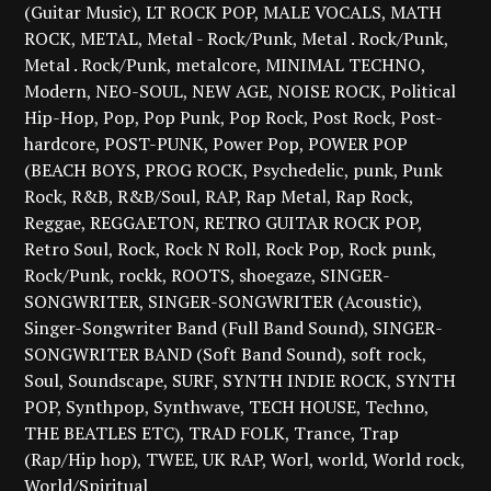
(Guitar Music)
LT ROCK POP
MALE VOCALS
MATH
ROCK
METAL
Metal - Rock/Punk
Metal . Rock/Punk
Metal . Rock/Punk
metalcore
MINIMAL TECHNO
Modern
NEO-SOUL
NEW AGE
NOISE ROCK
Political
Hip-Hop
Pop
Pop Punk
Pop Rock
Post Rock
Post-
hardcore
POST-PUNK
Power Pop
POWER POP
(BEACH BOYS
PROG ROCK
Psychedelic
punk
Punk
Rock
R&B
R&B/Soul
RAP
Rap Metal
Rap Rock
Reggae
REGGAETON
RETRO GUITAR ROCK POP
Retro Soul
Rock
Rock N Roll
Rock Pop
Rock punk
Rock/Punk
rockk
ROOTS
shoegaze
SINGER-
SONGWRITER
SINGER-SONGWRITER (Acoustic)
Singer-Songwriter Band (Full Band Sound)
SINGER-
SONGWRITER BAND (Soft Band Sound)
soft rock
Soul
Soundscape
SURF
SYNTH INDIE ROCK
SYNTH
POP
Synthpop
Synthwave
TECH HOUSE
Techno
THE BEATLES ETC)
TRAD FOLK
Trance
Trap
(Rap/Hip hop)
TWEE
UK RAP
Worl
world
World rock
World/Spiritual