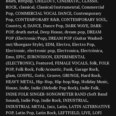
Blues
Britpop
CHILLOUT
CINEMATIC
CLASSIC
ROCK
classical
Classical/Instrumental
Commercial
Pop
COMMERCIAL VOCAL DANCE
Contemporary
Pop
CONTEMPORARY R&B
CONTEMPORARY SOUL
Country
d
DANCE
Dance Pop
DARK WAVE
DARK-
POP
death metal
Deep House
dream pop
DREAM
POP (Electronic/Pop)
DREAM POP (Guitar Washed-
out/Shoegaze Style)
EDM
Electro
Electro Pop
Electronic
electronic pop
Electronica
Electrónica
Emo
EPIC
EUROVISION
EXPERIMENTAL
(ELECTRONIC)
Featured
FEMALE VOCALS
folk
FOLK
POP
Folk Rock
Folk/Acoustic
Funk
Garage Rock
glam
GOSPEL
Gotic
Groove
GRUNGE
Hard Rock
HEAVY METAL
Hip-Hop
Hip-hop/Rap
Holiday Music
House
Indie
Indie (Melodic Pop Rock)
Indie Folk
INDIE FOLK SINGER-SONGWRITER BAND (Soft Band
Sound)
Indie Pop
Indie Rock
INDUSTRIAL
INDUSTRIAL METAL
Jazz
Latin
LATIN ALTERNATIVE
POP
Latin Pop
Latin Rock
LEFTFIELD
LIVE
LOFI