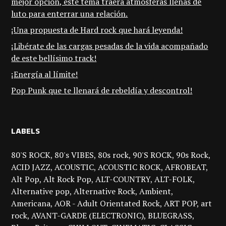
mejor opción, este tema traerá atmósferas llenas de
luto para enterrar una relación.
¡Una propuesta de Hard rock que hará leyenda!
¡Libérate de las cargas pesadas de la vida acompañado
de este bellísimo track!
¡Energía al límite!
Pop Punk que te llenará de rebeldía y descontrol!
LABELS
80'S ROCK
80's VIBES
80s rock
90'S ROCK
90s Rock
ACID JAZZ
ACOUSTIC
ACOUSTIC ROCK
AFROBEAT
Alt Pop
Alt Rock Pop
ALT-COUNTRY
ALT-FOLK
Alternative pop
Alternative Rock
Ambient
Americana
AOR - Adult Orientated Rock
ART POP
art
rock
AVANT-GARDE (ELECTRONIC)
BLUEGRASS