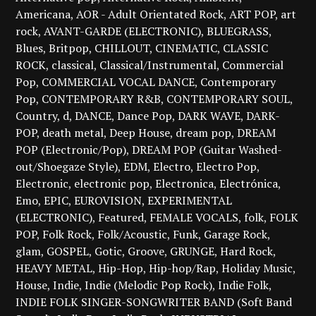
Americana
AOR - Adult Orientated Rock
ART POP
art
rock
AVANT-GARDE (ELECTRONIC)
BLUEGRASS
Blues
Britpop
CHILLOUT
CINEMATIC
CLASSIC
ROCK
classical
Classical/Instrumental
Commercial
Pop
COMMERCIAL VOCAL DANCE
Contemporary
Pop
CONTEMPORARY R&B
CONTEMPORARY SOUL
Country
d
DANCE
Dance Pop
DARK WAVE
DARK-
POP
death metal
Deep House
dream pop
DREAM
POP (Electronic/Pop)
DREAM POP (Guitar Washed-
out/Shoegaze Style)
EDM
Electro
Electro Pop
Electronic
electronic pop
Electronica
Electrónica
Emo
EPIC
EUROVISION
EXPERIMENTAL
(ELECTRONIC)
Featured
FEMALE VOCALS
folk
FOLK
POP
Folk Rock
Folk/Acoustic
Funk
Garage Rock
glam
GOSPEL
Gotic
Groove
GRUNGE
Hard Rock
HEAVY METAL
Hip-Hop
Hip-hop/Rap
Holiday Music
House
Indie
Indie (Melodic Pop Rock)
Indie Folk
INDIE FOLK SINGER-SONGWRITER BAND (Soft Band