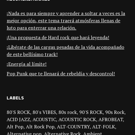
¡Nada es para siempre y aprender a soltar a veces es la
mejor opción, este tema traerá atmósferas llenas de
luto para enterrar una relación.
¡Una propuesta de Hard rock que hará leyenda!
¡Libérate de las cargas pesadas de la vida acompañado
de este bellísimo track!
¡Energía al límite!
Pop Punk que te llenará de rebeldía y descontrol!
LABELS
80'S ROCK
80's VIBES
80s rock
90'S ROCK
90s Rock
ACID JAZZ
ACOUSTIC
ACOUSTIC ROCK
AFROBEAT
Alt Pop
Alt Rock Pop
ALT-COUNTRY
ALT-FOLK
Alternative pop
Alternative Rock
Ambient