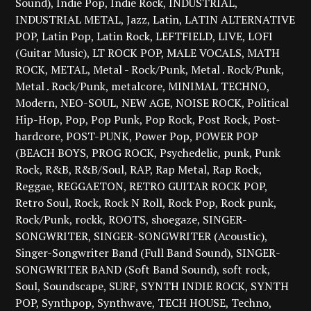
Sound)
Indie Pop
Indie Rock
INDUSTRIAL
INDUSTRIAL METAL
Jazz
Latin
LATIN ALTERNATIVE
POP
Latin Pop
Latin Rock
LEFTFIELD
LIVE
LOFI
(Guitar Music)
LT ROCK POP
MALE VOCALS
MATH
ROCK
METAL
Metal - Rock/Punk
Metal . Rock/Punk
Metal . Rock/Punk
metalcore
MINIMAL TECHNO
Modern
NEO-SOUL
NEW AGE
NOISE ROCK
Political
Hip-Hop
Pop
Pop Punk
Pop Rock
Post Rock
Post-
hardcore
POST-PUNK
Power Pop
POWER POP
(BEACH BOYS
PROG ROCK
Psychedelic
punk
Punk
Rock
R&B
R&B/Soul
RAP
Rap Metal
Rap Rock
Reggae
REGGAETON
RETRO GUITAR ROCK POP
Retro Soul
Rock
Rock N Roll
Rock Pop
Rock punk
Rock/Punk
rockk
ROOTS
shoegaze
SINGER-
SONGWRITER
SINGER-SONGWRITER (Acoustic)
Singer-Songwriter Band (Full Band Sound)
SINGER-
SONGWRITER BAND (Soft Band Sound)
soft rock
Soul
Soundscape
SURF
SYNTH INDIE ROCK
SYNTH
POP
Synthpop
Synthwave
TECH HOUSE
Techno