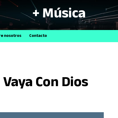
+ Música
B
re nosotros
Contacto
- Vaya Con Dios