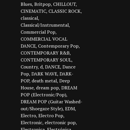
Blues
Britpop
CHILLOUT
CINEMATIC
CLASSIC ROCK
classical
Classical/Instrumental
Commercial Pop
COMMERCIAL VOCAL
DANCE
Contemporary Pop
CONTEMPORARY R&B
CONTEMPORARY SOUL
Country
d
DANCE
Dance
Pop
DARK WAVE
DARK-
POP
death metal
Deep
House
dream pop
DREAM
POP (Electronic/Pop)
DREAM POP (Guitar Washed-
out/Shoegaze Style)
EDM
Electro
Electro Pop
Electronic
electronic pop
Electronica
Electrónica