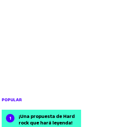
POPULAR
¡Una propuesta de Hard
rock que hará leyenda!