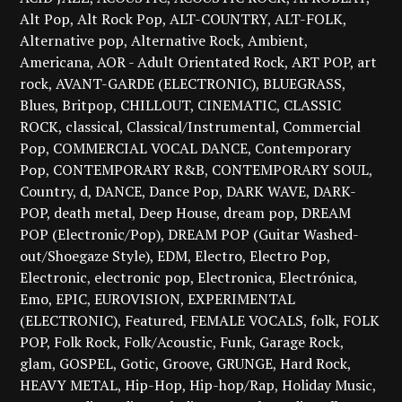
Alt Pop
Alt Rock Pop
ALT-COUNTRY
ALT-FOLK
Alternative pop
Alternative Rock
Ambient
Americana
AOR - Adult Orientated Rock
ART POP
art
rock
AVANT-GARDE (ELECTRONIC)
BLUEGRASS
Blues
Britpop
CHILLOUT
CINEMATIC
CLASSIC
ROCK
classical
Classical/Instrumental
Commercial
Pop
COMMERCIAL VOCAL DANCE
Contemporary
Pop
CONTEMPORARY R&B
CONTEMPORARY SOUL
Country
d
DANCE
Dance Pop
DARK WAVE
DARK-
POP
death metal
Deep House
dream pop
DREAM
POP (Electronic/Pop)
DREAM POP (Guitar Washed-
out/Shoegaze Style)
EDM
Electro
Electro Pop
Electronic
electronic pop
Electronica
Electrónica
Emo
EPIC
EUROVISION
EXPERIMENTAL
(ELECTRONIC)
Featured
FEMALE VOCALS
folk
FOLK
POP
Folk Rock
Folk/Acoustic
Funk
Garage Rock
glam
GOSPEL
Gotic
Groove
GRUNGE
Hard Rock
HEAVY METAL
Hip-Hop
Hip-hop/Rap
Holiday Music