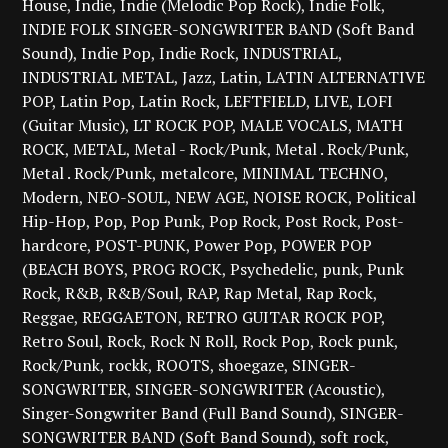
House
Indie
Indie (Melodic Pop Rock)
Indie Folk
INDIE FOLK SINGER-SONGWRITER BAND (Soft Band
Sound)
Indie Pop
Indie Rock
INDUSTRIAL
INDUSTRIAL METAL
Jazz
Latin
LATIN ALTERNATIVE
POP
Latin Pop
Latin Rock
LEFTFIELD
LIVE
LOFI
(Guitar Music)
LT ROCK POP
MALE VOCALS
MATH
ROCK
METAL
Metal - Rock/Punk
Metal . Rock/Punk
Metal . Rock/Punk
metalcore
MINIMAL TECHNO
Modern
NEO-SOUL
NEW AGE
NOISE ROCK
Political
Hip-Hop
Pop
Pop Punk
Pop Rock
Post Rock
Post-
hardcore
POST-PUNK
Power Pop
POWER POP
(BEACH BOYS
PROG ROCK
Psychedelic
punk
Punk
Rock
R&B
R&B/Soul
RAP
Rap Metal
Rap Rock
Reggae
REGGAETON
RETRO GUITAR ROCK POP
Retro Soul
Rock
Rock N Roll
Rock Pop
Rock punk
Rock/Punk
rockk
ROOTS
shoegaze
SINGER-
SONGWRITER
SINGER-SONGWRITER (Acoustic)
Singer-Songwriter Band (Full Band Sound)
SINGER-
SONGWRITER BAND (Soft Band Sound)
soft rock