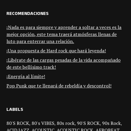
RECOMENDACIONES
¡Nada es para siempre y aprender a soltar a veces es la
mejor opción, este tema traerá atmósferas llenas de
luto para enterrar una relación.
¡Una propuesta de Hard rock que hará leyenda!
¡Libérate de las cargas pesadas de la vida acompañado
de este bellísimo track!
¡Energía al límite!
Pop Punk que te llenará de rebeldía y descontrol!
LABELS
80'S ROCK
80's VIBES
80s rock
90'S ROCK
90s Rock
ACID JAZZ
ACOUSTIC
ACOUSTIC ROCK
AFROBEAT