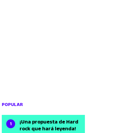
POPULAR
¡Una propuesta de Hard
rock que hará leyenda!