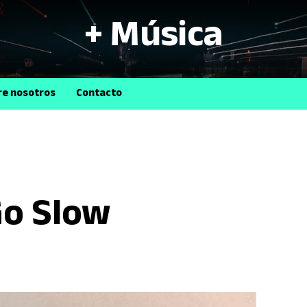
+ Música
B
re nosotros
Contacto
Go Slow