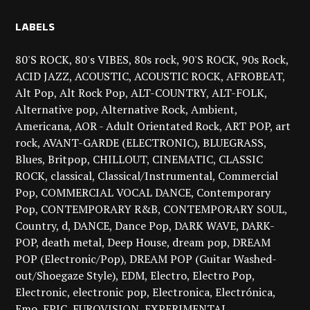
LABELS
80'S ROCK
80's VIBES
80s rock
90'S ROCK
90s Rock
ACID JAZZ
ACOUSTIC
ACOUSTIC ROCK
AFROBEAT
Alt Pop
Alt Rock Pop
ALT-COUNTRY
ALT-FOLK
Alternative pop
Alternative Rock
Ambient
Americana
AOR - Adult Orientated Rock
ART POP
art
rock
AVANT-GARDE (ELECTRONIC)
BLUEGRASS
Blues
Britpop
CHILLOUT
CINEMATIC
CLASSIC
ROCK
classical
Classical/Instrumental
Commercial
Pop
COMMERCIAL VOCAL DANCE
Contemporary
Pop
CONTEMPORARY R&B
CONTEMPORARY SOUL
Country
d
DANCE
Dance Pop
DARK WAVE
DARK-
POP
death metal
Deep House
dream pop
DREAM
POP (Electronic/Pop)
DREAM POP (Guitar Washed-
out/Shoegaze Style)
EDM
Electro
Electro Pop
Electronic
electronic pop
Electronica
Electrónica
Emo
EPIC
EUROVISION
EXPERIMENTAL