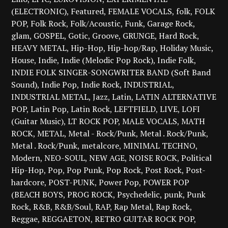
(ELECTRONIC)
Featured
FEMALE VOCALS
folk
FOLK
POP
Folk Rock
Folk/Acoustic
Funk
Garage Rock
glam
GOSPEL
Gotic
Groove
GRUNGE
Hard Rock
HEAVY METAL
Hip-Hop
Hip-hop/Rap
Holiday Music
House
Indie
Indie (Melodic Pop Rock)
Indie Folk
INDIE FOLK SINGER-SONGWRITER BAND (Soft Band
Sound)
Indie Pop
Indie Rock
INDUSTRIAL
INDUSTRIAL METAL
Jazz
Latin
LATIN ALTERNATIVE
POP
Latin Pop
Latin Rock
LEFTFIELD
LIVE
LOFI
(Guitar Music)
LT ROCK POP
MALE VOCALS
MATH
ROCK
METAL
Metal - Rock/Punk
Metal . Rock/Punk
Metal . Rock/Punk
metalcore
MINIMAL TECHNO
Modern
NEO-SOUL
NEW AGE
NOISE ROCK
Political
Hip-Hop
Pop
Pop Punk
Pop Rock
Post Rock
Post-
hardcore
POST-PUNK
Power Pop
POWER POP
(BEACH BOYS
PROG ROCK
Psychedelic
punk
Punk
Rock
R&B
R&B/Soul
RAP
Rap Metal
Rap Rock
Reggae
REGGAETON
RETRO GUITAR ROCK POP