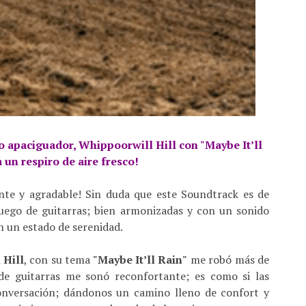
o apaciguador, Whippoorwill Hill con "Maybe It’ll
 un respiro de aire fresco!
nte y agradable! Sin duda que este Soundtrack es de
uego de guitarras; bien armonizadas y con un sonido
 un estado de serenidad.
 Hill
, con su tema
"Maybe It’ll Rain"
me robó más de
 de guitarras me sonó reconfortante; es como si las
onversación; dándonos un camino lleno de confort y