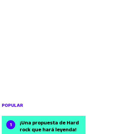
POPULAR
¡Una propuesta de Hard
rock que hará leyenda!