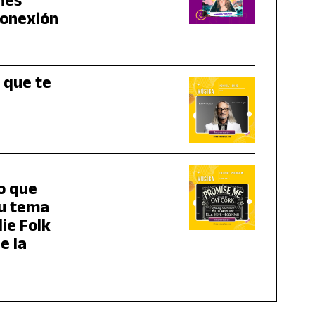
nes
conexión
 que te
o que
su tema
ie Folk
e la