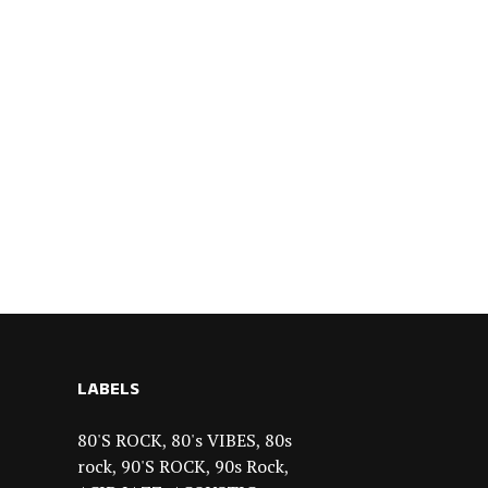
LABELS
80'S ROCK
80's VIBES
80s
rock
90'S ROCK
90s Rock