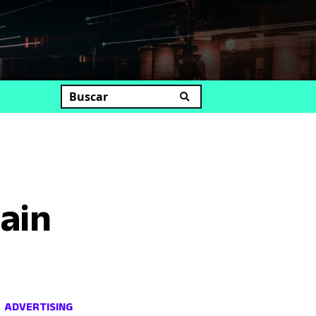
uscar
Rain
ADVERTISING