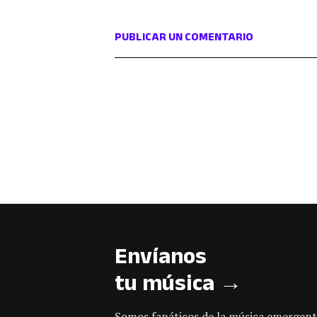
PUBLICAR UN COMENTARIO
Envíanos
tu música →
Somos fanáticos de la música emergent