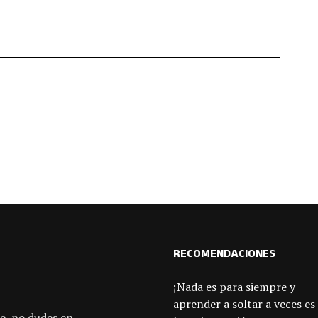
RECOMENDACIONES
¡Nada es para siempre y
aprender a soltar a veces es
e, no dudes en