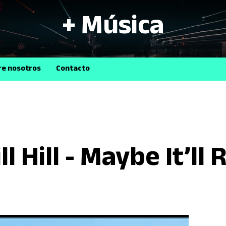
+ Música
B
re nosotros
Contacto
 Hill - Maybe It’ll 