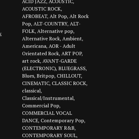
ACID JAZZ
ACOUSTIC
ACOUSTIC ROCK
AFROBEAT
Alt Pop
Alt Rock
Pop
ALT-COUNTRY
ALT-
FOLK
Alternative pop
k
Alternative Rock
Ambient
Americana
AOR - Adult
Orientated Rock
ART POP
art rock
AVANT-GARDE
(ELECTRONIC)
BLUEGRASS
Blues
Britpop
CHILLOUT
CINEMATIC
CLASSIC ROCK
classical
Classical/Instrumental
Commercial Pop
COMMERCIAL VOCAL
DANCE
Contemporary Pop
CONTEMPORARY R&B
CONTEMPORARY SOUL