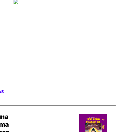
AS
una
oma