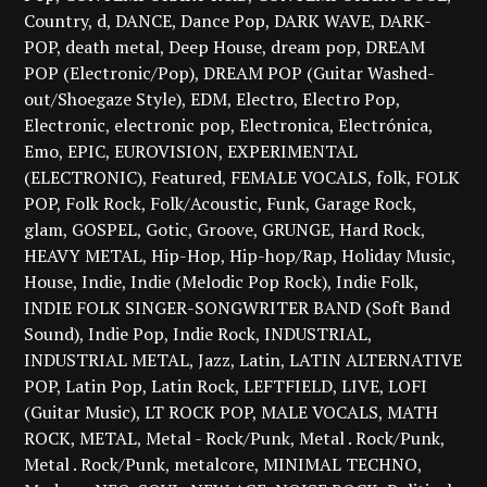
Country
d
DANCE
Dance Pop
DARK WAVE
DARK-
POP
death metal
Deep House
dream pop
DREAM
POP (Electronic/Pop)
DREAM POP (Guitar Washed-
out/Shoegaze Style)
EDM
Electro
Electro Pop
Electronic
electronic pop
Electronica
Electrónica
Emo
EPIC
EUROVISION
EXPERIMENTAL
(ELECTRONIC)
Featured
FEMALE VOCALS
folk
FOLK
POP
Folk Rock
Folk/Acoustic
Funk
Garage Rock
glam
GOSPEL
Gotic
Groove
GRUNGE
Hard Rock
HEAVY METAL
Hip-Hop
Hip-hop/Rap
Holiday Music
House
Indie
Indie (Melodic Pop Rock)
Indie Folk
INDIE FOLK SINGER-SONGWRITER BAND (Soft Band
Sound)
Indie Pop
Indie Rock
INDUSTRIAL
INDUSTRIAL METAL
Jazz
Latin
LATIN ALTERNATIVE
POP
Latin Pop
Latin Rock
LEFTFIELD
LIVE
LOFI
(Guitar Music)
LT ROCK POP
MALE VOCALS
MATH
ROCK
METAL
Metal - Rock/Punk
Metal . Rock/Punk
Metal . Rock/Punk
metalcore
MINIMAL TECHNO