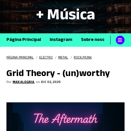
+ Música
Página Principal
Instagram
Sobre nosotros
Con
PÁGINA PRINCIPAL
/
ELECTRO
/
METAL
/
ROCK/PUNK
Grid Theory - (un)worthy
Por
MAX ALEGRIA
, on
DIC 02, 2025