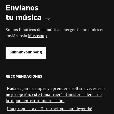
Envíanos
tu música →
Somos fanáticos de la música emergente, no dudes en
enviárnosla
Musosoup
.
Submit Your Song
RECOMENDACIONES
¡Nada es para siempre y aprender a soltar a veces es la
mejor opción, este tema traerá atmósferas llenas de
luto para enterrar una relación.
¡Una propuesta de Hard rock que hará leyenda!