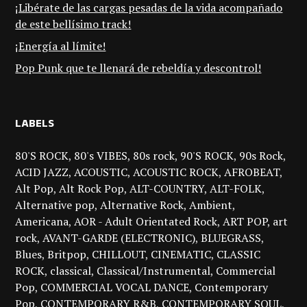
¡Libérate de las cargas pesadas de la vida acompañado
de este bellísimo track!
¡Energía al límite!
Pop Punk que te llenará de rebeldía y descontrol!
LABELS
80'S ROCK
80's VIBES
80s rock
90'S ROCK
90s Rock
ACID JAZZ
ACOUSTIC
ACOUSTIC ROCK
AFROBEAT
Alt Pop
Alt Rock Pop
ALT-COUNTRY
ALT-FOLK
Alternative pop
Alternative Rock
Ambient
Americana
AOR - Adult Orientated Rock
ART POP
art
rock
AVANT-GARDE (ELECTRONIC)
BLUEGRASS
Blues
Britpop
CHILLOUT
CINEMATIC
CLASSIC
ROCK
classical
Classical/Instrumental
Commercial
Pop
COMMERCIAL VOCAL DANCE
Contemporary
Pop
CONTEMPORARY R&B
CONTEMPORARY SOUL