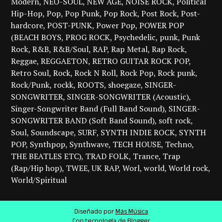
Modern
NEO-SOUL
NEW AGE
NOISE ROCK
Political
Hip-Hop
Pop
Pop Punk
Pop Rock
Post Rock
Post-
hardcore
POST-PUNK
Power Pop
POWER POP
(BEACH BOYS
PROG ROCK
Psychedelic
punk
Punk
Rock
R&B
R&B/Soul
RAP
Rap Metal
Rap Rock
Reggae
REGGAETON
RETRO GUITAR ROCK POP
Retro Soul
Rock
Rock N Roll
Rock Pop
Rock punk
Rock/Punk
rockk
ROOTS
shoegaze
SINGER-
SONGWRITER
SINGER-SONGWRITER (Acoustic)
Singer-Songwriter Band (Full Band Sound)
SINGER-
SONGWRITER BAND (Soft Band Sound)
soft rock
Soul
Soundscape
SURF
SYNTH INDIE ROCK
SYNTH
POP
Synthpop
Synthwave
TECH HOUSE
Techno
THE BEATLES ETC)
TRAD FOLK
Trance
Trap
(Rap/Hip hop)
TWEE
UK RAP
Worl
world
World rock
World/Spiritual
Diseñado por
Más Música
Con tecnología de Blogger