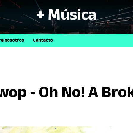
+ Música
B
re nosotros
Contacto
op - Oh No! A Bro