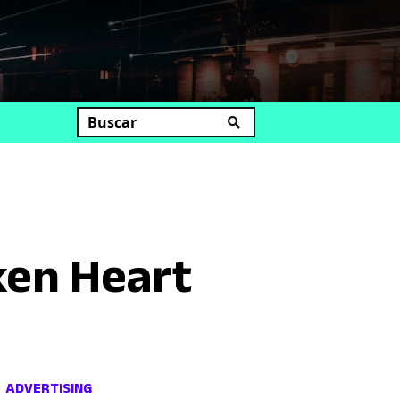
uscar
ken Heart
ADVERTISING