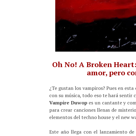
Oh No! A Broken Heart:
amor, pero co
¿Te gustan los vampiros? Pues en esta o
con su música, todo eso te hará sentir
Vampire Duwop
es un cantante y comp
para crear canciones llenas de misteri
elementos del techno house y el new w
Este año llega con el lanzamiento de