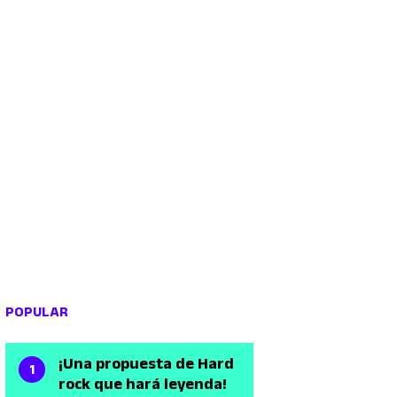
POPULAR
¡Una propuesta de Hard
rock que hará leyenda!