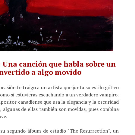
 Una canción que habla sobre un
nvertido a algo movido
casión te traigo a un artista que junta su estilo gótico
 como si estuvieras escuchando a un verdadero vampiro.
ositor canadiense que usa la elegancia y la oscuridad
o, algunas de ellas también son movidas, pues combina
ave.
 su segundo álbum de estudio "The Resurrection", un