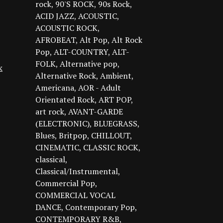
rock
90'S ROCK
90s Rock
ACID JAZZ
ACOUSTIC
ACOUSTIC ROCK
AFROBEAT
Alt Pop
Alt Rock
Pop
ALT-COUNTRY
ALT-
FOLK
Alternative pop
k
Alternative Rock
Ambient
Americana
AOR - Adult
Orientated Rock
ART POP
art rock
AVANT-GARDE
(ELECTRONIC)
BLUEGRASS
Blues
Britpop
CHILLOUT
CINEMATIC
CLASSIC ROCK
classical
Classical/Instrumental
Commercial Pop
COMMERCIAL VOCAL
DANCE
Contemporary Pop
CONTEMPORARY R&B