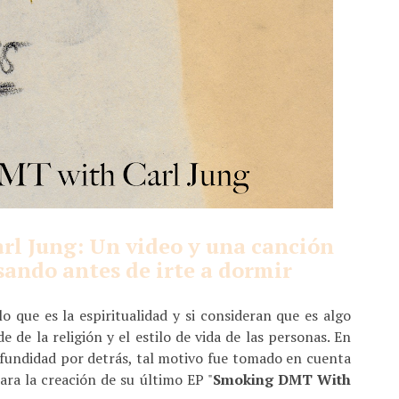
l Jung: Un video y una canción
sando antes de irte a dormir
o que es la espiritualidad y si consideran que es algo
de la religión y el estilo de vida de las personas. En
fundidad por detrás, tal motivo fue tomado en cuenta
ra la creación de su último EP "
Smoking DMT With