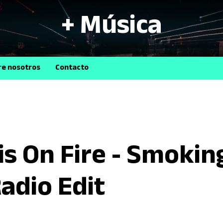
+ Música
B
re nosotros
Contacto
 is On Fire - Smoki
Radio Edit