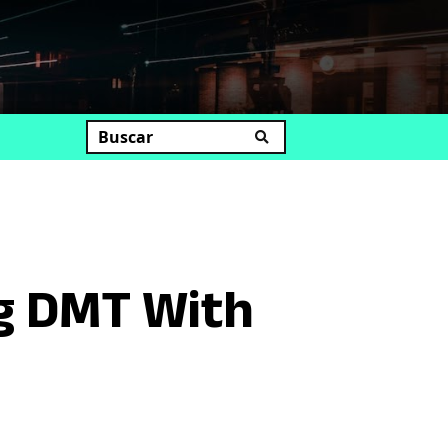
uscar
ng DMT With