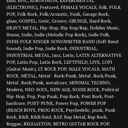
Emo
EPIC
EUROVISION
EXPERIMENTAL
(ELECTRONIC)
Featured
FEMALE VOCALS
folk
FOLK
POP
Folk Rock
Folk/Acoustic
Funk
Garage Rock
glam
GOSPEL
Gotic
Groove
GRUNGE
Hard Rock
HEAVY METAL
Hip-Hop
Hip-hop/Rap
Holiday Music
House
Indie
Indie (Melodic Pop Rock)
Indie Folk
INDIE FOLK SINGER-SONGWRITER BAND (Soft Band
Sound)
Indie Pop
Indie Rock
INDUSTRIAL
INDUSTRIAL METAL
Jazz
Latin
LATIN ALTERNATIVE
POP
Latin Pop
Latin Rock
LEFTFIELD
LIVE
LOFI
(Guitar Music)
LT ROCK POP
MALE VOCALS
MATH
ROCK
METAL
Metal - Rock/Punk
Metal . Rock/Punk
Metal . Rock/Punk
metalcore
MINIMAL TECHNO
Modern
NEO-SOUL
NEW AGE
NOISE ROCK
Political
Hip-Hop
Pop
Pop Punk
Pop Rock
Post Rock
Post-
hardcore
POST-PUNK
Power Pop
POWER POP
(BEACH BOYS
PROG ROCK
Psychedelic
punk
Punk
Rock
R&B
R&B/Soul
RAP
Rap Metal
Rap Rock
Reggae
REGGAETON
RETRO GUITAR ROCK POP