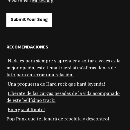
enviárnosla
Musosoup
.
Submit Your Song
RECOMENDACIONES
¡Nada es para siempre y aprender a soltar a veces es la
mejor opción, este tema traerá atmósferas llenas de
luto para enterrar una relación.
¡Una propuesta de Hard rock que hará leyenda!
¡Libérate de las cargas pesadas de la vida acompañado
de este bellísimo track!
¡Energía al límite!
Pop Punk que te llenará de rebeldía y descontrol!