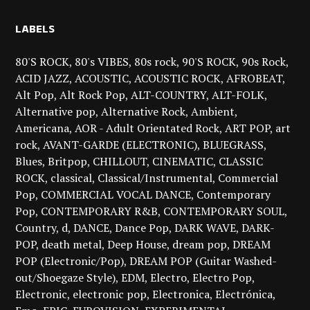
LABELS
80'S ROCK
80's VIBES
80s rock
90'S ROCK
90s Rock
ACID JAZZ
ACOUSTIC
ACOUSTIC ROCK
AFROBEAT
Alt Pop
Alt Rock Pop
ALT-COUNTRY
ALT-FOLK
Alternative pop
Alternative Rock
Ambient
Americana
AOR - Adult Orientated Rock
ART POP
art
rock
AVANT-GARDE (ELECTRONIC)
BLUEGRASS
Blues
Britpop
CHILLOUT
CINEMATIC
CLASSIC
ROCK
classical
Classical/Instrumental
Commercial
Pop
COMMERCIAL VOCAL DANCE
Contemporary
Pop
CONTEMPORARY R&B
CONTEMPORARY SOUL
Country
d
DANCE
Dance Pop
DARK WAVE
DARK-
POP
death metal
Deep House
dream pop
DREAM
POP (Electronic/Pop)
DREAM POP (Guitar Washed-
out/Shoegaze Style)
EDM
Electro
Electro Pop
Electronic
electronic pop
Electronica
Electrónica