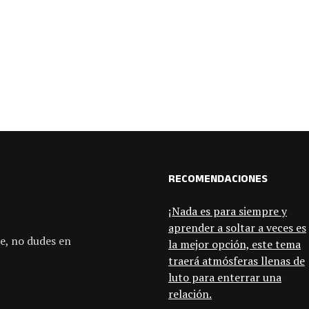
RECOMENDACIONES
¡Nada es para siempre y
aprender a soltar a veces es
e, no dudes en
la mejor opción, este tema
traerá atmósferas llenas de
luto para enterrar una
relación.