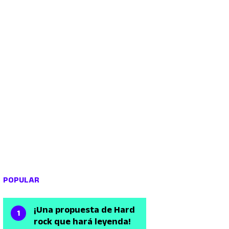
POPULAR
¡Una propuesta de Hard
rock que hará leyenda!