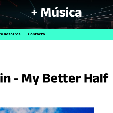
+ Música
B
re nosotros
Contacto
in - My Better Half