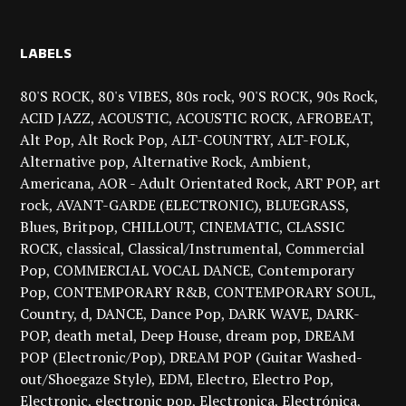
LABELS
80'S ROCK
80's VIBES
80s rock
90'S ROCK
90s Rock
ACID JAZZ
ACOUSTIC
ACOUSTIC ROCK
AFROBEAT
Alt Pop
Alt Rock Pop
ALT-COUNTRY
ALT-FOLK
Alternative pop
Alternative Rock
Ambient
Americana
AOR - Adult Orientated Rock
ART POP
art
rock
AVANT-GARDE (ELECTRONIC)
BLUEGRASS
Blues
Britpop
CHILLOUT
CINEMATIC
CLASSIC
ROCK
classical
Classical/Instrumental
Commercial
Pop
COMMERCIAL VOCAL DANCE
Contemporary
Pop
CONTEMPORARY R&B
CONTEMPORARY SOUL
Country
d
DANCE
Dance Pop
DARK WAVE
DARK-
POP
death metal
Deep House
dream pop
DREAM
POP (Electronic/Pop)
DREAM POP (Guitar Washed-
out/Shoegaze Style)
EDM
Electro
Electro Pop
Electronic
electronic pop
Electronica
Electrónica