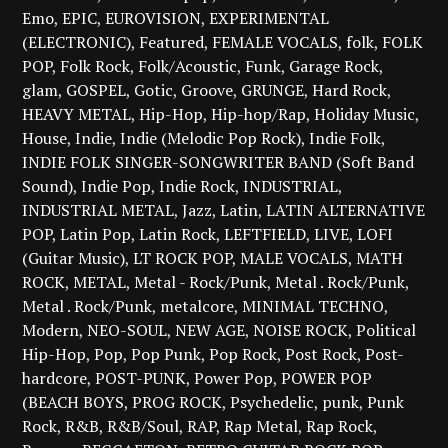
Emo
EPIC
EUROVISION
EXPERIMENTAL
(ELECTRONIC)
Featured
FEMALE VOCALS
folk
FOLK
POP
Folk Rock
Folk/Acoustic
Funk
Garage Rock
glam
GOSPEL
Gotic
Groove
GRUNGE
Hard Rock
HEAVY METAL
Hip-Hop
Hip-hop/Rap
Holiday Music
House
Indie
Indie (Melodic Pop Rock)
Indie Folk
INDIE FOLK SINGER-SONGWRITER BAND (Soft Band
Sound)
Indie Pop
Indie Rock
INDUSTRIAL
INDUSTRIAL METAL
Jazz
Latin
LATIN ALTERNATIVE
POP
Latin Pop
Latin Rock
LEFTFIELD
LIVE
LOFI
(Guitar Music)
LT ROCK POP
MALE VOCALS
MATH
ROCK
METAL
Metal - Rock/Punk
Metal . Rock/Punk
Metal . Rock/Punk
metalcore
MINIMAL TECHNO
Modern
NEO-SOUL
NEW AGE
NOISE ROCK
Political
Hip-Hop
Pop
Pop Punk
Pop Rock
Post Rock
Post-
hardcore
POST-PUNK
Power Pop
POWER POP
(BEACH BOYS
PROG ROCK
Psychedelic
punk
Punk
Rock
R&B
R&B/Soul
RAP
Rap Metal
Rap Rock