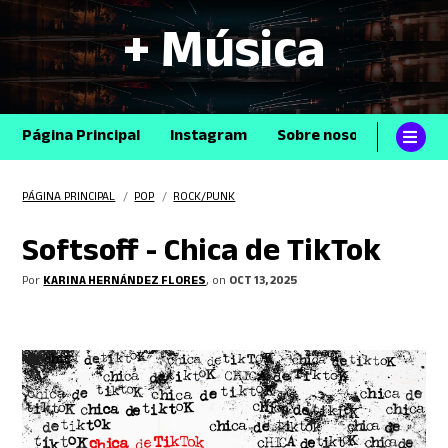
+ Música
Página Principal
Instagram
Sobre nosotros
Con
PÁGINA PRINCIPAL
/
POP
/
ROCK/PUNK
Softsoff - Chica de TikTok
Por
KARINA HERNÁNDEZ FLORES
, on
OCT 13, 2025