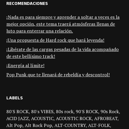
RECOMENDACIONES
¡Nada es para siempre y aprender a soltar a veces es la
mejor opción, este tema traerá atmósferas llenas de
luto para enterrar una relación.
¡Una propuesta de Hard rock que hará leyenda!
¡Libérate de las cargas pesadas de la vida acompañado
de este bellísimo track!
¡Energía al límite!
Pop Punk que te llenará de rebeldía y descontrol!
LABELS
80'S ROCK
80's VIBES
80s rock
90'S ROCK
90s Rock
ACID JAZZ
ACOUSTIC
ACOUSTIC ROCK
AFROBEAT
Alt Pop
Alt Rock Pop
ALT-COUNTRY
ALT-FOLK