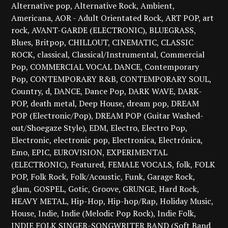
Alternative pop
Alternative Rock
Ambient
Americana
AOR - Adult Orientated Rock
ART POP
art
rock
AVANT-GARDE (ELECTRONIC)
BLUEGRASS
Blues
Britpop
CHILLOUT
CINEMATIC
CLASSIC
ROCK
classical
Classical/Instrumental
Commercial
Pop
COMMERCIAL VOCAL DANCE
Contemporary
Pop
CONTEMPORARY R&B
CONTEMPORARY SOUL
Country
d
DANCE
Dance Pop
DARK WAVE
DARK-
POP
death metal
Deep House
dream pop
DREAM
POP (Electronic/Pop)
DREAM POP (Guitar Washed-
out/Shoegaze Style)
EDM
Electro
Electro Pop
Electronic
electronic pop
Electronica
Electrónica
Emo
EPIC
EUROVISION
EXPERIMENTAL
(ELECTRONIC)
Featured
FEMALE VOCALS
folk
FOLK
POP
Folk Rock
Folk/Acoustic
Funk
Garage Rock
glam
GOSPEL
Gotic
Groove
GRUNGE
Hard Rock
HEAVY METAL
Hip-Hop
Hip-hop/Rap
Holiday Music
House
Indie
Indie (Melodic Pop Rock)
Indie Folk
INDIE FOLK SINGER-SONGWRITER BAND (Soft Band