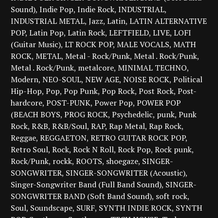
Sound)
Indie Pop
Indie Rock
INDUSTRIAL
INDUSTRIAL METAL
Jazz
Latin
LATIN ALTERNATIVE
POP
Latin Pop
Latin Rock
LEFTFIELD
LIVE
LOFI
(Guitar Music)
LT ROCK POP
MALE VOCALS
MATH
ROCK
METAL
Metal - Rock/Punk
Metal . Rock/Punk
Metal . Rock/Punk
metalcore
MINIMAL TECHNO
Modern
NEO-SOUL
NEW AGE
NOISE ROCK
Political
Hip-Hop
Pop
Pop Punk
Pop Rock
Post Rock
Post-
hardcore
POST-PUNK
Power Pop
POWER POP
(BEACH BOYS
PROG ROCK
Psychedelic
punk
Punk
Rock
R&B
R&B/Soul
RAP
Rap Metal
Rap Rock
Reggae
REGGAETON
RETRO GUITAR ROCK POP
Retro Soul
Rock
Rock N Roll
Rock Pop
Rock punk
Rock/Punk
rockk
ROOTS
shoegaze
SINGER-
SONGWRITER
SINGER-SONGWRITER (Acoustic)
Singer-Songwriter Band (Full Band Sound)
SINGER-
SONGWRITER BAND (Soft Band Sound)
soft rock
Soul
Soundscape
SURF
SYNTH INDIE ROCK
SYNTH