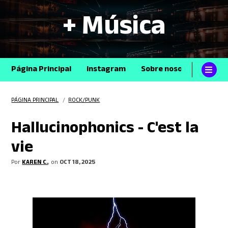
+ Música
Página Principal
Instagram
Sobre nosotros
Con
PÁGINA PRINCIPAL
/
ROCK/PUNK
Hallucinophonics - C'est la
vie
Por
KAREN C.
, on
OCT 18, 2025