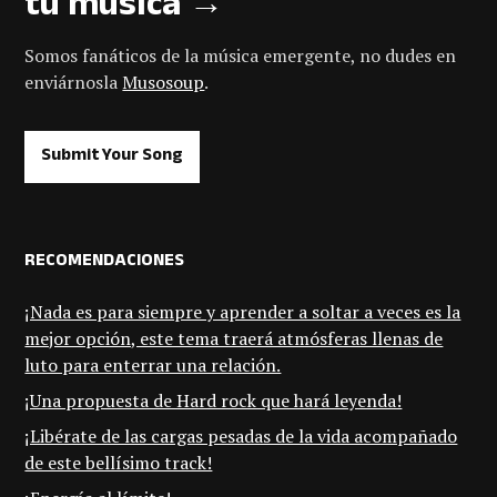
tu música →
Somos fanáticos de la música emergente, no dudes en
enviárnosla
Musosoup
.
Submit Your Song
RECOMENDACIONES
¡Nada es para siempre y aprender a soltar a veces es la
mejor opción, este tema traerá atmósferas llenas de
luto para enterrar una relación.
¡Una propuesta de Hard rock que hará leyenda!
¡Libérate de las cargas pesadas de la vida acompañado
de este bellísimo track!