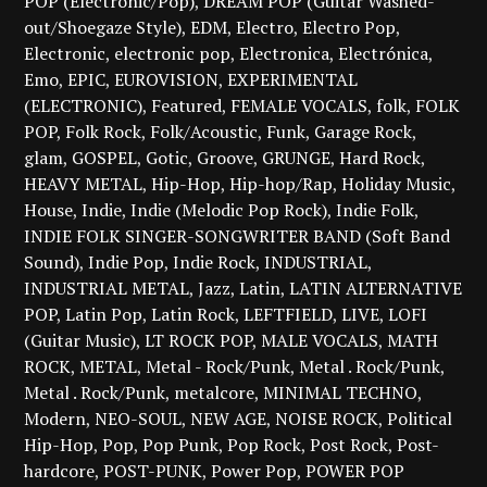
POP (Electronic/Pop)
DREAM POP (Guitar Washed-
out/Shoegaze Style)
EDM
Electro
Electro Pop
Electronic
electronic pop
Electronica
Electrónica
Emo
EPIC
EUROVISION
EXPERIMENTAL
(ELECTRONIC)
Featured
FEMALE VOCALS
folk
FOLK
POP
Folk Rock
Folk/Acoustic
Funk
Garage Rock
glam
GOSPEL
Gotic
Groove
GRUNGE
Hard Rock
HEAVY METAL
Hip-Hop
Hip-hop/Rap
Holiday Music
House
Indie
Indie (Melodic Pop Rock)
Indie Folk
INDIE FOLK SINGER-SONGWRITER BAND (Soft Band
Sound)
Indie Pop
Indie Rock
INDUSTRIAL
INDUSTRIAL METAL
Jazz
Latin
LATIN ALTERNATIVE
POP
Latin Pop
Latin Rock
LEFTFIELD
LIVE
LOFI
(Guitar Music)
LT ROCK POP
MALE VOCALS
MATH
ROCK
METAL
Metal - Rock/Punk
Metal . Rock/Punk
Metal . Rock/Punk
metalcore
MINIMAL TECHNO
Modern
NEO-SOUL
NEW AGE
NOISE ROCK
Political
Hip-Hop
Pop
Pop Punk
Pop Rock
Post Rock
Post-
hardcore
POST-PUNK
Power Pop
POWER POP