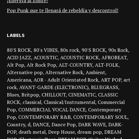
¡Energía al límite!
Pop Punk que te llenará de rebeldía y descontrol!
LABELS
80'S ROCK
80's VIBES
80s rock
90'S ROCK
90s Rock
ACID JAZZ
ACOUSTIC
ACOUSTIC ROCK
AFROBEAT
Alt Pop
Alt Rock Pop
ALT-COUNTRY
ALT-FOLK
Alternative pop
Alternative Rock
Ambient
Americana
AOR - Adult Orientated Rock
ART POP
art
rock
AVANT-GARDE (ELECTRONIC)
BLUEGRASS
Blues
Britpop
CHILLOUT
CINEMATIC
CLASSIC
ROCK
classical
Classical/Instrumental
Commercial
Pop
COMMERCIAL VOCAL DANCE
Contemporary
Pop
CONTEMPORARY R&B
CONTEMPORARY SOUL
Country
d
DANCE
Dance Pop
DARK WAVE
DARK-
POP
death metal
Deep House
dream pop
DREAM