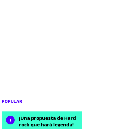
POPULAR
¡Una propuesta de Hard
rock que hará leyenda!