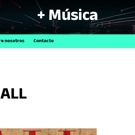
+ Música
B
re nosotros
Contacto
CALL