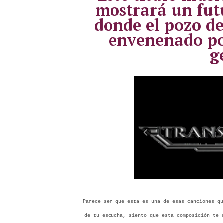
mostrará un fut
donde el pozo de
envenenado por
g
Parece ser que esta es una de esas canciones qu
de tu escucha, siento que esta composición te 