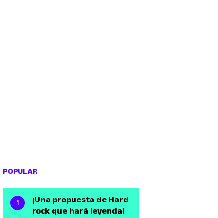
POPULAR
¡Una propuesta de Hard
rock que hará leyenda!