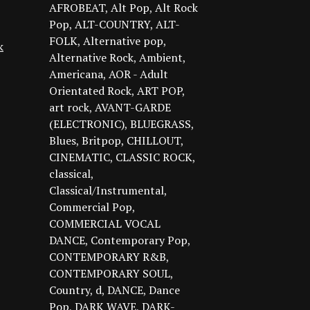
AFROBEAT
Alt Pop
Alt Rock
Pop
ALT-COUNTRY
ALT-
FOLK
Alternative pop
k
Alternative Rock
Ambient
Americana
AOR - Adult
Orientated Rock
ART POP
art rock
AVANT-GARDE
(ELECTRONIC)
BLUEGRASS
Blues
Britpop
CHILLOUT
CINEMATIC
CLASSIC ROCK
classical
Classical/Instrumental
Commercial Pop
COMMERCIAL VOCAL
DANCE
Contemporary Pop
CONTEMPORARY R&B
CONTEMPORARY SOUL
Country
d
DANCE
Dance
Pop
DARK WAVE
DARK-