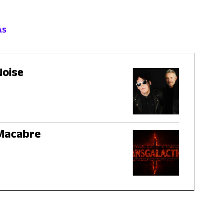
AS
Noise
 Macabre