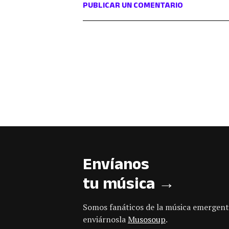
PUBLICAR UN COMENTARIO
Envíanos
tu música →
Somos fanáticos de la música emergent
enviárnosla
Musosoup
.