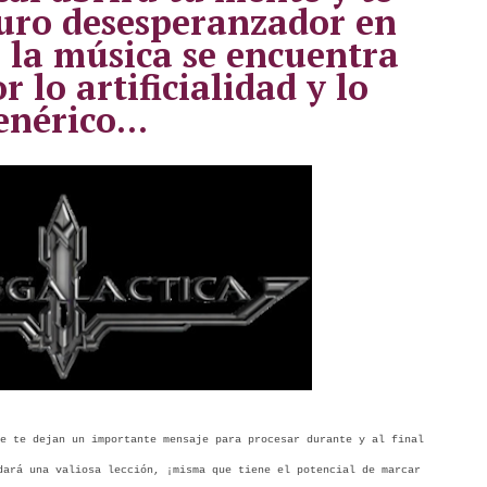
uro desesperanzador en
 la música se encuentra
 lo artificialidad y lo
enérico...
e te dejan un importante mensaje para procesar durante y al final
dará una valiosa lección, ¡misma que tiene el potencial de marcar