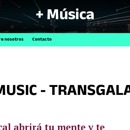
+ Música
B
re nosotros
Contacto
USIC - TRANSGAL
cal abrirá tu mente y te