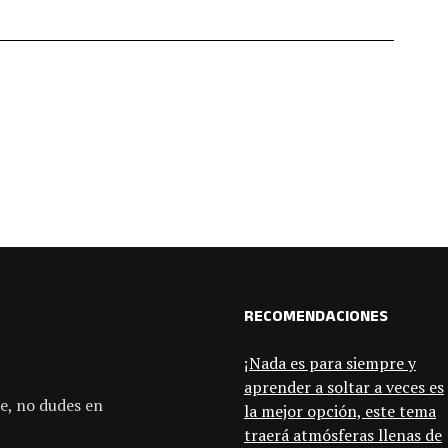
RECOMENDACIONES
¡Nada es para siempre y
aprender a soltar a veces es
e, no dudes en
la mejor opción, este tema
traerá atmósferas llenas de