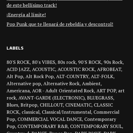
de este bellísimo track!
¡Energía al límite!
Pop Punk que te llenará de rebeldía y descontrol!
LABELS
80'S ROCK
80's VIBES
80s rock
90'S ROCK
90s Rock
ACID JAZZ
ACOUSTIC
ACOUSTIC ROCK
AFROBEAT
Alt Pop
Alt Rock Pop
ALT-COUNTRY
ALT-FOLK
Alternative pop
Alternative Rock
Ambient
Americana
AOR - Adult Orientated Rock
ART POP
art
rock
AVANT-GARDE (ELECTRONIC)
BLUEGRASS
Blues
Britpop
CHILLOUT
CINEMATIC
CLASSIC
ROCK
classical
Classical/Instrumental
Commercial
Pop
COMMERCIAL VOCAL DANCE
Contemporary
Pop
CONTEMPORARY R&B
CONTEMPORARY SOUL