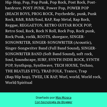
Hip-Hop
Pop
Pop Punk
Pop Rock
Post Rock
Post-
hardcore
POST-PUNK
Power Pop
POWER POP
(BEACH BOYS
PROG ROCK
Psychedelic
punk
Punk
Rock
R&B
R&B/Soul
RAP
Rap Metal
Rap Rock
Reggae
REGGAETON
RETRO GUITAR ROCK POP
Retro Soul
Rock
Rock N Roll
Rock Pop
Rock punk
Rock/Punk
rockk
ROOTS
shoegaze
SINGER-
SONGWRITER
SINGER-SONGWRITER (Acoustic)
Singer-Songwriter Band (Full Band Sound)
SINGER-
SONGWRITER BAND (Soft Band Sound)
soft rock
Soul
Soundscape
SURF
SYNTH INDIE ROCK
SYNTH
POP
Synthpop
Synthwave
TECH HOUSE
Techno
THE BEATLES ETC)
TRAD FOLK
Trance
Trap
(Rap/Hip hop)
TWEE
UK RAP
Worl
world
World rock
World/Spiritual
Diseñado por
Más Música
Con tecnología de Blogger