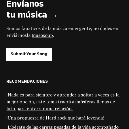
Envíanos
tu música →
Somos fanáticos de la música emergente, no dudes en
enviárnosla
Musosoup
.
Submit Your Song
RECOMENDACIONES
¡Nada es para siempre y aprender a soltar a veces es la
mejor opción, este tema traerá atmósferas llenas de
luto para enterrar una relación.
¡Una propuesta de Hard rock que hará leyenda!
¡Libérate de las cargas pesadas de la vida acompañado