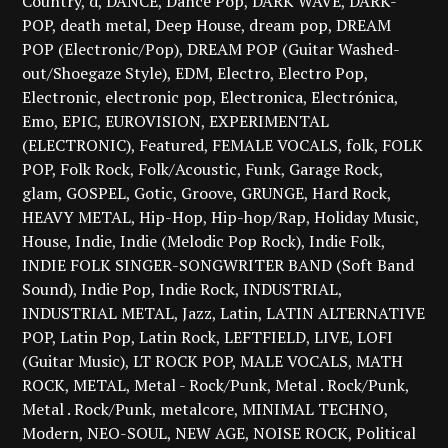
Country
d
DANCE
Dance Pop
DARK WAVE
DARK-
POP
death metal
Deep House
dream pop
DREAM
POP (Electronic/Pop)
DREAM POP (Guitar Washed-
out/Shoegaze Style)
EDM
Electro
Electro Pop
Electronic
electronic pop
Electronica
Electrónica
Emo
EPIC
EUROVISION
EXPERIMENTAL
(ELECTRONIC)
Featured
FEMALE VOCALS
folk
FOLK
POP
Folk Rock
Folk/Acoustic
Funk
Garage Rock
glam
GOSPEL
Gotic
Groove
GRUNGE
Hard Rock
HEAVY METAL
Hip-Hop
Hip-hop/Rap
Holiday Music
House
Indie
Indie (Melodic Pop Rock)
Indie Folk
INDIE FOLK SINGER-SONGWRITER BAND (Soft Band
Sound)
Indie Pop
Indie Rock
INDUSTRIAL
INDUSTRIAL METAL
Jazz
Latin
LATIN ALTERNATIVE
POP
Latin Pop
Latin Rock
LEFTFIELD
LIVE
LOFI
(Guitar Music)
LT ROCK POP
MALE VOCALS
MATH
ROCK
METAL
Metal - Rock/Punk
Metal . Rock/Punk
Metal . Rock/Punk
metalcore
MINIMAL TECHNO
Modern
NEO-SOUL
NEW AGE
NOISE ROCK
Political