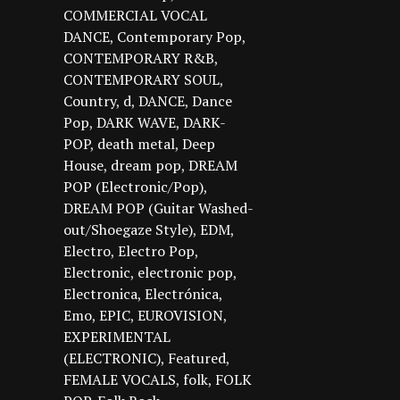
COMMERCIAL VOCAL
DANCE
Contemporary Pop
CONTEMPORARY R&B
CONTEMPORARY SOUL
Country
d
DANCE
Dance
Pop
DARK WAVE
DARK-
POP
death metal
Deep
House
dream pop
DREAM
POP (Electronic/Pop)
DREAM POP (Guitar Washed-
out/Shoegaze Style)
EDM
Electro
Electro Pop
Electronic
electronic pop
Electronica
Electrónica
Emo
EPIC
EUROVISION
EXPERIMENTAL
(ELECTRONIC)
Featured
FEMALE VOCALS
folk
FOLK