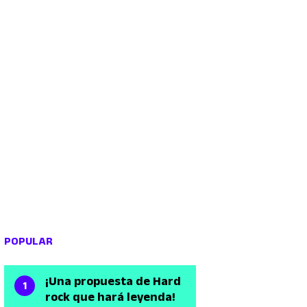
POPULAR
¡Una propuesta de Hard
rock que hará leyenda!