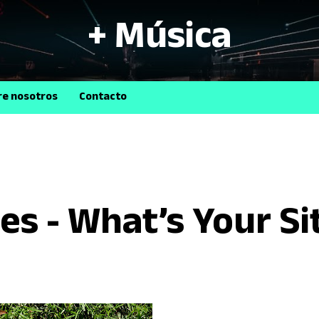
+ Música
B
re nosotros
Contacto
s - What’s Your Si