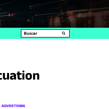
uscar
tuation
ADVERTISING