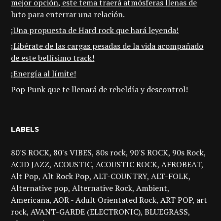
mejor opción, este tema traerá atmósferas llenas de
luto para enterrar una relación.
¡Una propuesta de Hard rock que hará leyenda!
¡Libérate de las cargas pesadas de la vida acompañado
de este bellísimo track!
¡Energía al límite!
Pop Punk que te llenará de rebeldía y descontrol!
LABELS
80'S ROCK
80's VIBES
80s rock
90'S ROCK
90s Rock
ACID JAZZ
ACOUSTIC
ACOUSTIC ROCK
AFROBEAT
Alt Pop
Alt Rock Pop
ALT-COUNTRY
ALT-FOLK
Alternative pop
Alternative Rock
Ambient
Americana
AOR - Adult Orientated Rock
ART POP
art
rock
AVANT-GARDE (ELECTRONIC)
BLUEGRASS