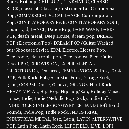
Blues
Britpop
CHILLOUT
CINEMATIC
CLASSIC
ROCK
classical
Classical/Instrumental
Commercial
Pop
COMMERCIAL VOCAL DANCE
Contemporary
Pop
CONTEMPORARY R&B
CONTEMPORARY SOUL
Country
d
DANCE
Dance Pop
DARK WAVE
DARK-
POP
death metal
Deep House
dream pop
DREAM
POP (Electronic/Pop)
DREAM POP (Guitar Washed-
out/Shoegaze Style)
EDM
Electro
Electro Pop
Electronic
electronic pop
Electronica
Electrónica
Emo
EPIC
EUROVISION
EXPERIMENTAL
(ELECTRONIC)
Featured
FEMALE VOCALS
folk
FOLK
POP
Folk Rock
Folk/Acoustic
Funk
Garage Rock
glam
GOSPEL
Gotic
Groove
GRUNGE
Hard Rock
HEAVY METAL
Hip-Hop
Hip-hop/Rap
Holiday Music
House
Indie
Indie (Melodic Pop Rock)
Indie Folk
INDIE FOLK SINGER-SONGWRITER BAND (Soft Band
Sound)
Indie Pop
Indie Rock
INDUSTRIAL
INDUSTRIAL METAL
Jazz
Latin
LATIN ALTERNATIVE
POP
Latin Pop
Latin Rock
LEFTFIELD
LIVE
LOFI