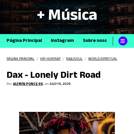
+ Música
Página Principal
Instagram
Sobre nosotros
Con
PÁGINA PRINCIPAL
/
HIP-HOP/RAP
/
R&B/SOUL
/
WORLD/SPIRITUAL
Dax - Lonely Dirt Road
Por
JAZMÍN PONCE 95
, on
AGO 19, 2025