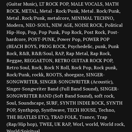
(Guitar Music)
LT ROCK POP
MALE VOCALS
MATH
ROCK
METAL
Metal - Rock/Punk
Metal . Rock/Punk
Metal . Rock/Punk
metalcore
MINIMAL TECHNO
Modern
NEO-SOUL
NEW AGE
NOISE ROCK
Political
Hip-Hop
Pop
Pop Punk
Pop Rock
Post Rock
Post-
hardcore
POST-PUNK
Power Pop
POWER POP
(BEACH BOYS
PROG ROCK
Psychedelic
punk
Punk
Rock
R&B
R&B/Soul
RAP
Rap Metal
Rap Rock
Reggae
REGGAETON
RETRO GUITAR ROCK POP
Retro Soul
Rock
Rock N Roll
Rock Pop
Rock punk
Rock/Punk
rockk
ROOTS
shoegaze
SINGER-
SONGWRITER
SINGER-SONGWRITER (Acoustic)
Singer-Songwriter Band (Full Band Sound)
SINGER-
SONGWRITER BAND (Soft Band Sound)
soft rock
Soul
Soundscape
SURF
SYNTH INDIE ROCK
SYNTH
POP
Synthpop
Synthwave
TECH HOUSE
Techno
THE BEATLES ETC)
TRAD FOLK
Trance
Trap
(Rap/Hip hop)
TWEE
UK RAP
Worl
world
World rock
World/Spiritual