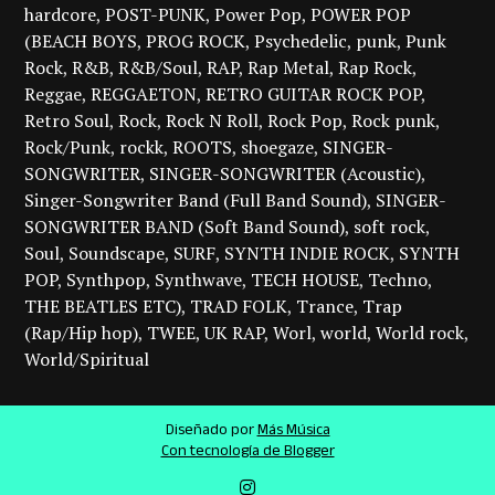
hardcore
POST-PUNK
Power Pop
POWER POP
(BEACH BOYS
PROG ROCK
Psychedelic
punk
Punk
Rock
R&B
R&B/Soul
RAP
Rap Metal
Rap Rock
Reggae
REGGAETON
RETRO GUITAR ROCK POP
Retro Soul
Rock
Rock N Roll
Rock Pop
Rock punk
Rock/Punk
rockk
ROOTS
shoegaze
SINGER-
SONGWRITER
SINGER-SONGWRITER (Acoustic)
Singer-Songwriter Band (Full Band Sound)
SINGER-
SONGWRITER BAND (Soft Band Sound)
soft rock
Soul
Soundscape
SURF
SYNTH INDIE ROCK
SYNTH
POP
Synthpop
Synthwave
TECH HOUSE
Techno
THE BEATLES ETC)
TRAD FOLK
Trance
Trap
(Rap/Hip hop)
TWEE
UK RAP
Worl
world
World rock
World/Spiritual
Diseñado por
Más Música
Con tecnología de Blogger