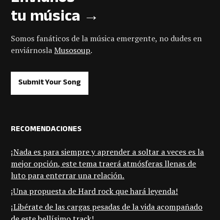
tu música →
Somos fanáticos de la música emergente, no dudes en
enviárnosla
Musosoup
.
Submit Your Song
RECOMENDACIONES
¡Nada es para siempre y aprender a soltar a veces es la
mejor opción, este tema traerá atmósferas llenas de
luto para enterrar una relación.
¡Una propuesta de Hard rock que hará leyenda!
¡Libérate de las cargas pesadas de la vida acompañado
de este bellísimo track!