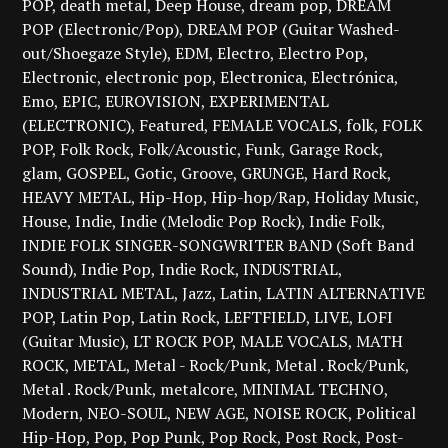
POP
death metal
Deep House
dream pop
DREAM
POP (Electronic/Pop)
DREAM POP (Guitar Washed-
out/Shoegaze Style)
EDM
Electro
Electro Pop
Electronic
electronic pop
Electronica
Electrónica
Emo
EPIC
EUROVISION
EXPERIMENTAL
(ELECTRONIC)
Featured
FEMALE VOCALS
folk
FOLK
POP
Folk Rock
Folk/Acoustic
Funk
Garage Rock
glam
GOSPEL
Gotic
Groove
GRUNGE
Hard Rock
HEAVY METAL
Hip-Hop
Hip-hop/Rap
Holiday Music
House
Indie
Indie (Melodic Pop Rock)
Indie Folk
INDIE FOLK SINGER-SONGWRITER BAND (Soft Band
Sound)
Indie Pop
Indie Rock
INDUSTRIAL
INDUSTRIAL METAL
Jazz
Latin
LATIN ALTERNATIVE
POP
Latin Pop
Latin Rock
LEFTFIELD
LIVE
LOFI
(Guitar Music)
LT ROCK POP
MALE VOCALS
MATH
ROCK
METAL
Metal - Rock/Punk
Metal . Rock/Punk
Metal . Rock/Punk
metalcore
MINIMAL TECHNO
Modern
NEO-SOUL
NEW AGE
NOISE ROCK
Political
Hip-Hop
Pop
Pop Punk
Pop Rock
Post Rock
Post-