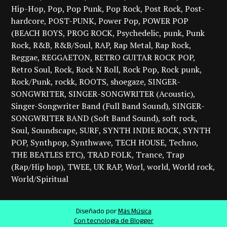
Hip-Hop
Pop
Pop Punk
Pop Rock
Post Rock
Post-
hardcore
POST-PUNK
Power Pop
POWER POP
(BEACH BOYS
PROG ROCK
Psychedelic
punk
Punk
Rock
R&B
R&B/Soul
RAP
Rap Metal
Rap Rock
Reggae
REGGAETON
RETRO GUITAR ROCK POP
Retro Soul
Rock
Rock N Roll
Rock Pop
Rock punk
Rock/Punk
rockk
ROOTS
shoegaze
SINGER-
SONGWRITER
SINGER-SONGWRITER (Acoustic)
Singer-Songwriter Band (Full Band Sound)
SINGER-
SONGWRITER BAND (Soft Band Sound)
soft rock
Soul
Soundscape
SURF
SYNTH INDIE ROCK
SYNTH
POP
Synthpop
Synthwave
TECH HOUSE
Techno
THE BEATLES ETC)
TRAD FOLK
Trance
Trap
(Rap/Hip hop)
TWEE
UK RAP
Worl
world
World rock
World/Spiritual
Diseñado por
Más Música
Con tecnología de Blogger