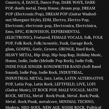
Country
d
DANCE
Dance Pop
DARK WAVE
DARK-
POP
death metal
Deep House
dream pop
DREAM
POP (Electronic/Pop)
DREAM POP (Guitar Washed-
out/Shoegaze Style)
EDM
Electro
Electro Pop
Electronic
electronic pop
Electronica
Electrónica
Emo
EPIC
EUROVISION
EXPERIMENTAL
(ELECTRONIC)
Featured
FEMALE VOCALS
folk
FOLK
POP
Folk Rock
Folk/Acoustic
Funk
Garage Rock
glam
GOSPEL
Gotic
Groove
GRUNGE
Hard Rock
HEAVY METAL
Hip-Hop
Hip-hop/Rap
Holiday Music
House
Indie
Indie (Melodic Pop Rock)
Indie Folk
INDIE FOLK SINGER-SONGWRITER BAND (Soft Band
Sound)
Indie Pop
Indie Rock
INDUSTRIAL
INDUSTRIAL METAL
Jazz
Latin
LATIN ALTERNATIVE
POP
Latin Pop
Latin Rock
LEFTFIELD
LIVE
LOFI
(Guitar Music)
LT ROCK POP
MALE VOCALS
MATH
ROCK
METAL
Metal - Rock/Punk
Metal . Rock/Punk
Metal . Rock/Punk
metalcore
MINIMAL TECHNO
Modern
NEO-SOUL
NEW AGE
NOISE ROCK
Political