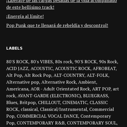
¡Libérate de las cargas pesadas de la vida acompañado
de este bellísimo track!
¡Energía al límite!
Pop Punk que te llenará de rebeldía y descontrol!
LABELS
80'S ROCK
80's VIBES
80s rock
90'S ROCK
90s Rock
ACID JAZZ
ACOUSTIC
ACOUSTIC ROCK
AFROBEAT
Alt Pop
Alt Rock Pop
ALT-COUNTRY
ALT-FOLK
Alternative pop
Alternative Rock
Ambient
Americana
AOR - Adult Orientated Rock
ART POP
art
rock
AVANT-GARDE (ELECTRONIC)
BLUEGRASS
Blues
Britpop
CHILLOUT
CINEMATIC
CLASSIC
ROCK
classical
Classical/Instrumental
Commercial
Pop
COMMERCIAL VOCAL DANCE
Contemporary
Pop
CONTEMPORARY R&B
CONTEMPORARY SOUL