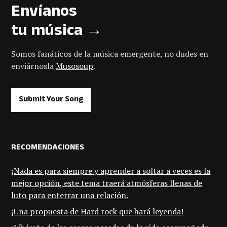
Envíanos
tu música →
Somos fanáticos de la música emergente, no dudes en
enviárnosla
Musosoup
.
Submit Your Song
RECOMENDACIONES
¡Nada es para siempre y aprender a soltar a veces es la
mejor opción, este tema traerá atmósferas llenas de
luto para enterrar una relación.
¡Una propuesta de Hard rock que hará leyenda!