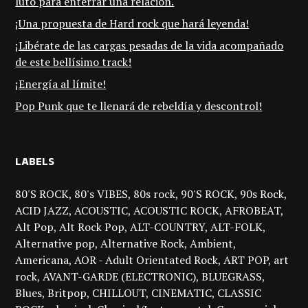
luto para enterrar una relación.
¡Una propuesta de Hard rock que hará leyenda!
¡Libérate de las cargas pesadas de la vida acompañado
de este bellísimo track!
¡Energía al límite!
Pop Punk que te llenará de rebeldía y descontrol!
LABELS
80'S ROCK
80's VIBES
80s rock
90'S ROCK
90s Rock
ACID JAZZ
ACOUSTIC
ACOUSTIC ROCK
AFROBEAT
Alt Pop
Alt Rock Pop
ALT-COUNTRY
ALT-FOLK
Alternative pop
Alternative Rock
Ambient
Americana
AOR - Adult Orientated Rock
ART POP
art
rock
AVANT-GARDE (ELECTRONIC)
BLUEGRASS
Blues
Britpop
CHILLOUT
CINEMATIC
CLASSIC