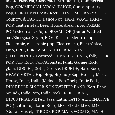
ROCK
classical
Classical/Instrumental
Commercial
Pop
COMMERCIAL VOCAL DANCE
Contemporary
Pop
CONTEMPORARY R&B
CONTEMPORARY SOUL
Country
d
DANCE
Dance Pop
DARK WAVE
DARK-
POP
death metal
Deep House
dream pop
DREAM
POP (Electronic/Pop)
DREAM POP (Guitar Washed-
out/Shoegaze Style)
EDM
Electro
Electro Pop
Electronic
electronic pop
Electronica
Electrónica
Emo
EPIC
EUROVISION
EXPERIMENTAL
(ELECTRONIC)
Featured
FEMALE VOCALS
folk
FOLK
POP
Folk Rock
Folk/Acoustic
Funk
Garage Rock
glam
GOSPEL
Gotic
Groove
GRUNGE
Hard Rock
HEAVY METAL
Hip-Hop
Hip-hop/Rap
Holiday Music
House
Indie
Indie (Melodic Pop Rock)
Indie Folk
INDIE FOLK SINGER-SONGWRITER BAND (Soft Band
Sound)
Indie Pop
Indie Rock
INDUSTRIAL
INDUSTRIAL METAL
Jazz
Latin
LATIN ALTERNATIVE
POP
Latin Pop
Latin Rock
LEFTFIELD
LIVE
LOFI
(Guitar Music)
LT ROCK POP
MALE VOCALS
MATH