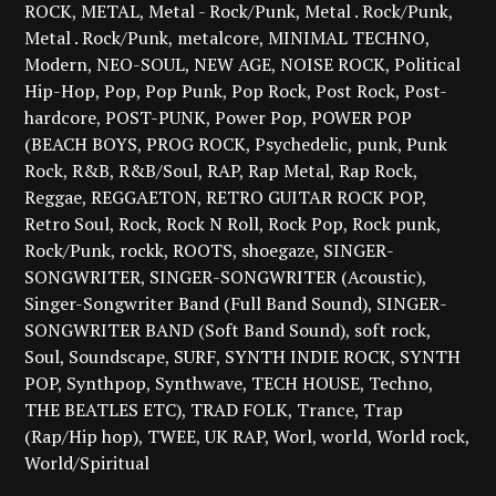
ROCK
METAL
Metal - Rock/Punk
Metal . Rock/Punk
Metal . Rock/Punk
metalcore
MINIMAL TECHNO
Modern
NEO-SOUL
NEW AGE
NOISE ROCK
Political
Hip-Hop
Pop
Pop Punk
Pop Rock
Post Rock
Post-
hardcore
POST-PUNK
Power Pop
POWER POP
(BEACH BOYS
PROG ROCK
Psychedelic
punk
Punk
Rock
R&B
R&B/Soul
RAP
Rap Metal
Rap Rock
Reggae
REGGAETON
RETRO GUITAR ROCK POP
Retro Soul
Rock
Rock N Roll
Rock Pop
Rock punk
Rock/Punk
rockk
ROOTS
shoegaze
SINGER-
SONGWRITER
SINGER-SONGWRITER (Acoustic)
Singer-Songwriter Band (Full Band Sound)
SINGER-
SONGWRITER BAND (Soft Band Sound)
soft rock
Soul
Soundscape
SURF
SYNTH INDIE ROCK
SYNTH
POP
Synthpop
Synthwave
TECH HOUSE
Techno
THE BEATLES ETC)
TRAD FOLK
Trance
Trap
(Rap/Hip hop)
TWEE
UK RAP
Worl
world
World rock
World/Spiritual