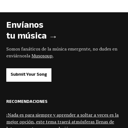
Envíanos
tu música →
Somos fanáticos de la música emergente, no dudes en
enviárnosla
Musosoup
.
Submit Your Song
RECOMENDACIONES
¡Nada es para siempre y aprender a soltar a veces es la
mejor opción, este tema traerá atmósferas llenas de