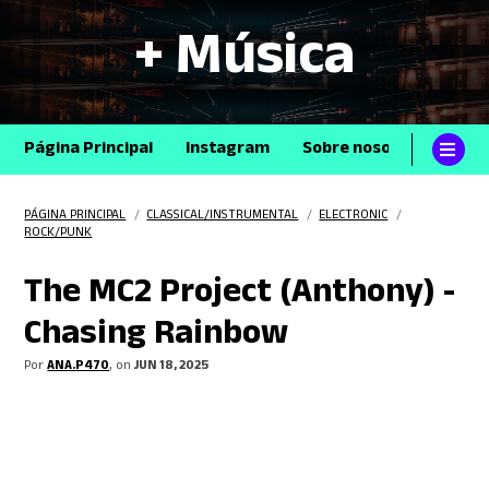
+ Música
Página Principal
Instagram
Sobre nosotros
Con
PÁGINA PRINCIPAL
/
CLASSICAL/INSTRUMENTAL
/
ELECTRONIC
/
ROCK/PUNK
The MC2 Project (Anthony) -
Chasing Rainbow
Por
ANA.P470
, on
JUN 18, 2025