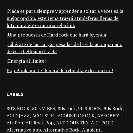
¡Nada es para siempre y aprender a soltar a veces es la
mejor opción, este tema traerá atmósferas llenas de
luto para enterrar una relación.
¡Una propuesta de Hard rock que hará leyenda!
¡Libérate de las cargas pesadas de la vida acompañado
de este bellísimo track!
¡Energía al límite!
Pop Punk que te llenará de rebeldía y descontrol!
LABELS
80'S ROCK
80's VIBES
80s rock
90'S ROCK
90s Rock
ACID JAZZ
ACOUSTIC
ACOUSTIC ROCK
AFROBEAT
Alt Pop
Alt Rock Pop
ALT-COUNTRY
ALT-FOLK
Alternative pop
Alternative Rock
Ambient