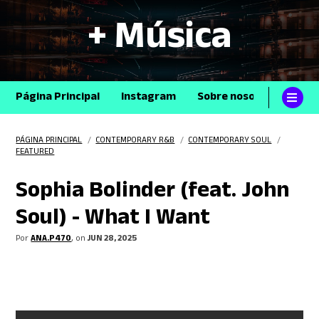
+ Música
Página Principal
Instagram
Sobre nosotros
Con
PÁGINA PRINCIPAL
/
CONTEMPORARY R&B
/
CONTEMPORARY SOUL
/
FEATURED
Sophia Bolinder (feat. John
Soul) - What I Want
Por
ANA.P470
, on
JUN 28, 2025