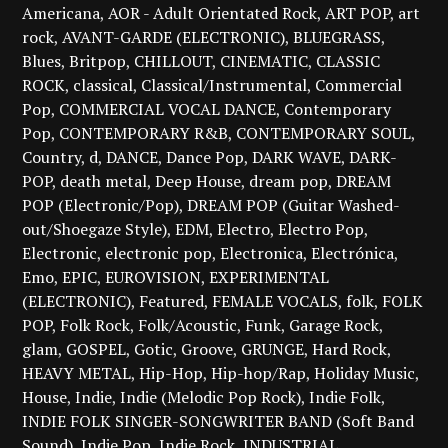
Americana
AOR - Adult Orientated Rock
ART POP
art
rock
AVANT-GARDE (ELECTRONIC)
BLUEGRASS
Blues
Britpop
CHILLOUT
CINEMATIC
CLASSIC
ROCK
classical
Classical/Instrumental
Commercial
Pop
COMMERCIAL VOCAL DANCE
Contemporary
Pop
CONTEMPORARY R&B
CONTEMPORARY SOUL
Country
d
DANCE
Dance Pop
DARK WAVE
DARK-
POP
death metal
Deep House
dream pop
DREAM
POP (Electronic/Pop)
DREAM POP (Guitar Washed-
out/Shoegaze Style)
EDM
Electro
Electro Pop
Electronic
electronic pop
Electronica
Electrónica
Emo
EPIC
EUROVISION
EXPERIMENTAL
(ELECTRONIC)
Featured
FEMALE VOCALS
folk
FOLK
POP
Folk Rock
Folk/Acoustic
Funk
Garage Rock
glam
GOSPEL
Gotic
Groove
GRUNGE
Hard Rock
HEAVY METAL
Hip-Hop
Hip-hop/Rap
Holiday Music
House
Indie
Indie (Melodic Pop Rock)
Indie Folk
INDIE FOLK SINGER-SONGWRITER BAND (Soft Band
Sound)
Indie Pop
Indie Rock
INDUSTRIAL