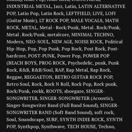
INDUSTRIAL METAL
Jazz
Latin
LATIN ALTERNATIVE
POP
Latin Pop
Latin Rock
LEFTFIELD
LIVE
LOFI
(Guitar Music)
LT ROCK POP
MALE VOCALS
MATH
ROCK
METAL
Metal - Rock/Punk
Metal . Rock/Punk
Metal . Rock/Punk
metalcore
MINIMAL TECHNO
Modern
NEO-SOUL
NEW AGE
NOISE ROCK
Political
Hip-Hop
Pop
Pop Punk
Pop Rock
Post Rock
Post-
hardcore
POST-PUNK
Power Pop
POWER POP
(BEACH BOYS
PROG ROCK
Psychedelic
punk
Punk
Rock
R&B
R&B/Soul
RAP
Rap Metal
Rap Rock
Reggae
REGGAETON
RETRO GUITAR ROCK POP
Retro Soul
Rock
Rock N Roll
Rock Pop
Rock punk
Rock/Punk
rockk
ROOTS
shoegaze
SINGER-
SONGWRITER
SINGER-SONGWRITER (Acoustic)
Singer-Songwriter Band (Full Band Sound)
SINGER-
SONGWRITER BAND (Soft Band Sound)
soft rock
Soul
Soundscape
SURF
SYNTH INDIE ROCK
SYNTH
POP
Synthpop
Synthwave
TECH HOUSE
Techno