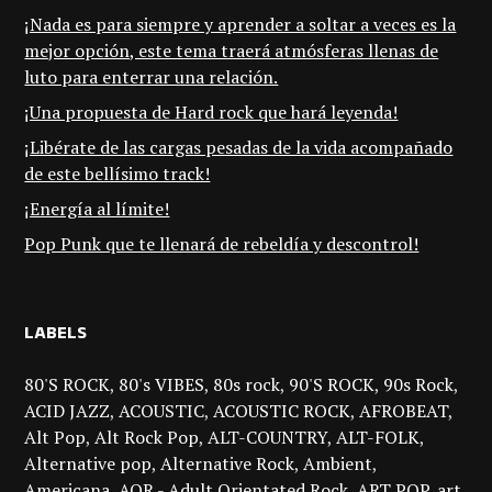
¡Nada es para siempre y aprender a soltar a veces es la
mejor opción, este tema traerá atmósferas llenas de
luto para enterrar una relación.
¡Una propuesta de Hard rock que hará leyenda!
¡Libérate de las cargas pesadas de la vida acompañado
de este bellísimo track!
¡Energía al límite!
Pop Punk que te llenará de rebeldía y descontrol!
LABELS
80'S ROCK
80's VIBES
80s rock
90'S ROCK
90s Rock
ACID JAZZ
ACOUSTIC
ACOUSTIC ROCK
AFROBEAT
Alt Pop
Alt Rock Pop
ALT-COUNTRY
ALT-FOLK
Alternative pop
Alternative Rock
Ambient
Americana
AOR - Adult Orientated Rock
ART POP
art