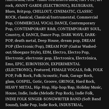
rock
AVANT-GARDE (ELECTRONIC)
BLUEGRASS
Blues
Britpop
CHILLOUT
CINEMATIC
CLASSIC
ROCK
classical
Classical/Instrumental
Commercial
Pop
COMMERCIAL VOCAL DANCE
Contemporary
Pop
CONTEMPORARY R&B
CONTEMPORARY SOUL
Country
d
DANCE
Dance Pop
DARK WAVE
DARK-
POP
death metal
Deep House
dream pop
DREAM
POP (Electronic/Pop)
DREAM POP (Guitar Washed-
out/Shoegaze Style)
EDM
Electro
Electro Pop
Electronic
electronic pop
Electronica
Electrónica
Emo
EPIC
EUROVISION
EXPERIMENTAL
(ELECTRONIC)
Featured
FEMALE VOCALS
folk
FOLK
POP
Folk Rock
Folk/Acoustic
Funk
Garage Rock
glam
GOSPEL
Gotic
Groove
GRUNGE
Hard Rock
HEAVY METAL
Hip-Hop
Hip-hop/Rap
Holiday Music
House
Indie
Indie (Melodic Pop Rock)
Indie Folk
INDIE FOLK SINGER-SONGWRITER BAND (Soft Band
Sound)
Indie Pop
Indie Rock
INDUSTRIAL