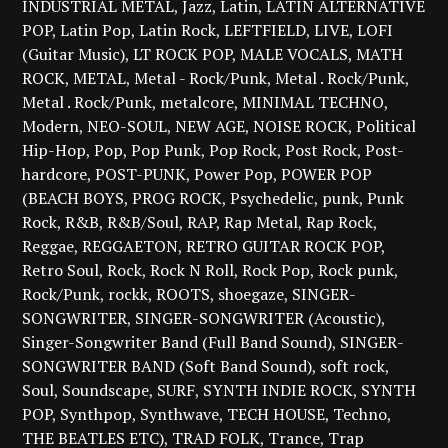
INDUSTRIAL METAL
Jazz
Latin
LATIN ALTERNATIVE
POP
Latin Pop
Latin Rock
LEFTFIELD
LIVE
LOFI
(Guitar Music)
LT ROCK POP
MALE VOCALS
MATH
ROCK
METAL
Metal - Rock/Punk
Metal . Rock/Punk
Metal . Rock/Punk
metalcore
MINIMAL TECHNO
Modern
NEO-SOUL
NEW AGE
NOISE ROCK
Political
Hip-Hop
Pop
Pop Punk
Pop Rock
Post Rock
Post-
hardcore
POST-PUNK
Power Pop
POWER POP
(BEACH BOYS
PROG ROCK
Psychedelic
punk
Punk
Rock
R&B
R&B/Soul
RAP
Rap Metal
Rap Rock
Reggae
REGGAETON
RETRO GUITAR ROCK POP
Retro Soul
Rock
Rock N Roll
Rock Pop
Rock punk
Rock/Punk
rockk
ROOTS
shoegaze
SINGER-
SONGWRITER
SINGER-SONGWRITER (Acoustic)
Singer-Songwriter Band (Full Band Sound)
SINGER-
SONGWRITER BAND (Soft Band Sound)
soft rock
Soul
Soundscape
SURF
SYNTH INDIE ROCK
SYNTH
POP
Synthpop
Synthwave
TECH HOUSE
Techno
THE BEATLES ETC)
TRAD FOLK
Trance
Trap