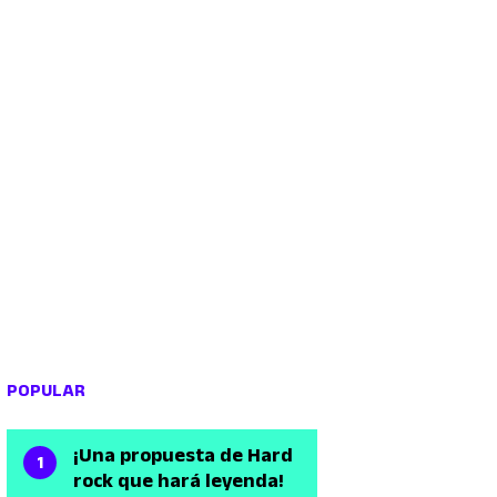
POPULAR
¡Una propuesta de Hard
rock que hará leyenda!