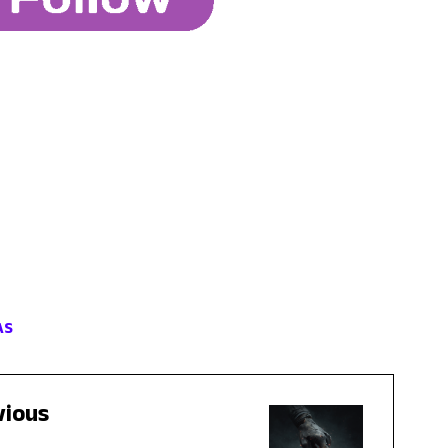
AS
vious