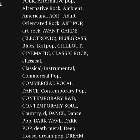
FOLK
Alternative pop
k
Alternative Rock
Ambient
Americana
AOR - Adult
Orientated Rock
ART POP
art rock
AVANT-GARDE
(ELECTRONIC)
BLUEGRASS
Blues
Britpop
CHILLOUT
CINEMATIC
CLASSIC ROCK
classical
Classical/Instrumental
Commercial Pop
COMMERCIAL VOCAL
DANCE
Contemporary Pop
CONTEMPORARY R&B
CONTEMPORARY SOUL
Country
d
DANCE
Dance
Pop
DARK WAVE
DARK-
POP
death metal
Deep
House
dream pop
DREAM