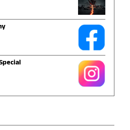
my
 Special