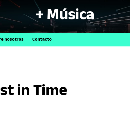
+ Música
B
re nosotros
Contacto
st in Time