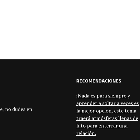
RECOMENDACIONES
¡Nada es para siempre y
aprender a soltar a veces es
e, no dudes en
la mejor opción, este tema
traerá atmósferas llenas de
luto para enterrar una
relación.