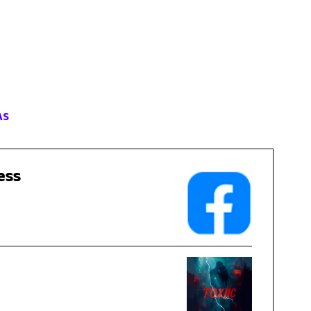
AS
ess