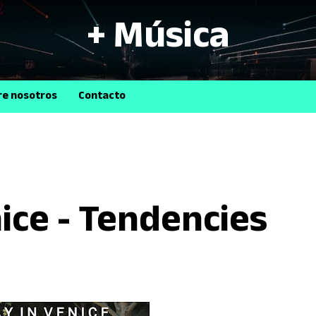
+ Música
B
re nosotros
Contacto
ice - Tendencies