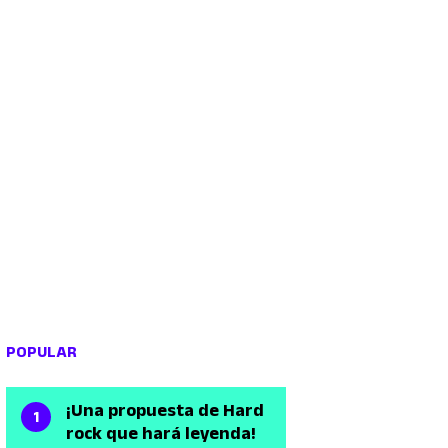
POPULAR
¡Una propuesta de Hard
rock que hará leyenda!