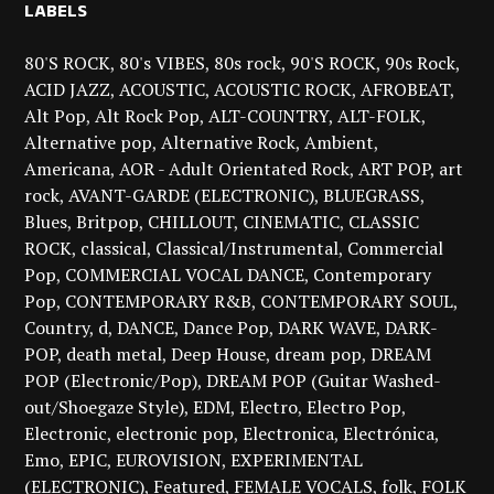
LABELS
80'S ROCK
80's VIBES
80s rock
90'S ROCK
90s Rock
ACID JAZZ
ACOUSTIC
ACOUSTIC ROCK
AFROBEAT
Alt Pop
Alt Rock Pop
ALT-COUNTRY
ALT-FOLK
Alternative pop
Alternative Rock
Ambient
Americana
AOR - Adult Orientated Rock
ART POP
art
rock
AVANT-GARDE (ELECTRONIC)
BLUEGRASS
Blues
Britpop
CHILLOUT
CINEMATIC
CLASSIC
ROCK
classical
Classical/Instrumental
Commercial
Pop
COMMERCIAL VOCAL DANCE
Contemporary
Pop
CONTEMPORARY R&B
CONTEMPORARY SOUL
Country
d
DANCE
Dance Pop
DARK WAVE
DARK-
POP
death metal
Deep House
dream pop
DREAM
POP (Electronic/Pop)
DREAM POP (Guitar Washed-
out/Shoegaze Style)
EDM
Electro
Electro Pop
Electronic
electronic pop
Electronica
Electrónica
Emo
EPIC
EUROVISION
EXPERIMENTAL
(ELECTRONIC)
Featured
FEMALE VOCALS
folk
FOLK