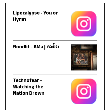
Lipocalypse - You or
Hymn
floodlit - AMa | အစ်မ
Technofear -
Watching the
Nation Drown