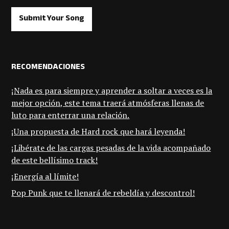
Submit Your Song
RECOMENDACIONES
¡Nada es para siempre y aprender a soltar a veces es la
mejor opción, este tema traerá atmósferas llenas de
luto para enterrar una relación.
¡Una propuesta de Hard rock que hará leyenda!
¡Libérate de las cargas pesadas de la vida acompañado
de este bellísimo track!
¡Energía al límite!
Pop Punk que te llenará de rebeldía y descontrol!