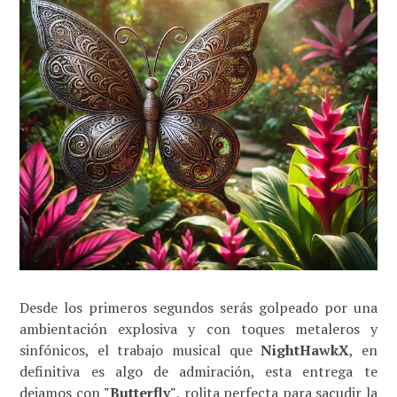
Desde los primeros segundos serás golpeado por una
ambientación explosiva y con toques metaleros y
sinfónicos, el trabajo musical que
NightHawkX
, en
definitiva es algo de admiración, esta entrega te
dejamos con
"Butterfly"
, rolita perfecta para sacudir la