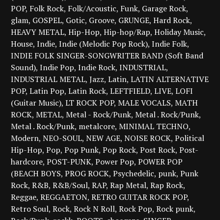
POP
Folk Rock
Folk/Acoustic
Funk
Garage Rock
glam
GOSPEL
Gotic
Groove
GRUNGE
Hard Rock
HEAVY METAL
Hip-Hop
Hip-hop/Rap
Holiday Music
House
Indie
Indie (Melodic Pop Rock)
Indie Folk
INDIE FOLK SINGER-SONGWRITER BAND (Soft Band
Sound)
Indie Pop
Indie Rock
INDUSTRIAL
INDUSTRIAL METAL
Jazz
Latin
LATIN ALTERNATIVE
POP
Latin Pop
Latin Rock
LEFTFIELD
LIVE
LOFI
(Guitar Music)
LT ROCK POP
MALE VOCALS
MATH
ROCK
METAL
Metal - Rock/Punk
Metal . Rock/Punk
Metal . Rock/Punk
metalcore
MINIMAL TECHNO
Modern
NEO-SOUL
NEW AGE
NOISE ROCK
Political
Hip-Hop
Pop
Pop Punk
Pop Rock
Post Rock
Post-
hardcore
POST-PUNK
Power Pop
POWER POP
(BEACH BOYS
PROG ROCK
Psychedelic
punk
Punk
Rock
R&B
R&B/Soul
RAP
Rap Metal
Rap Rock
Reggae
REGGAETON
RETRO GUITAR ROCK POP
Retro Soul
Rock
Rock N Roll
Rock Pop
Rock punk